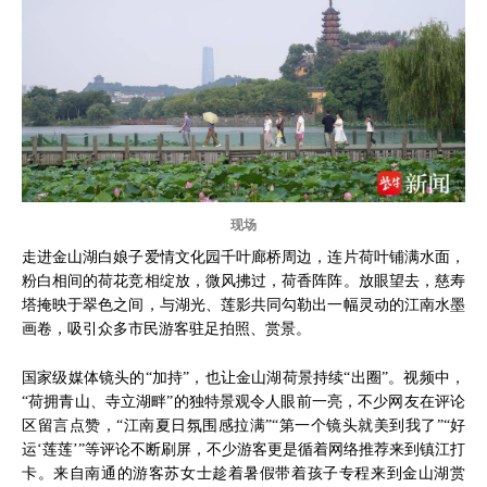
现场
走进金山湖白娘子爱情文化园千叶廊桥周边，连片荷叶铺满水面，
粉白相间的荷花竞相绽放，微风拂过，荷香阵阵。放眼望去，慈寿
塔掩映于翠色之间，与湖光、莲影共同勾勒出一幅灵动的江南水墨
画卷，吸引众多市民游客驻足拍照、赏景。
国家级媒体镜头的“加持”，也让金山湖荷景持续“出圈”。视频中，
“荷拥青山、寺立湖畔”的独特景观令人眼前一亮，不少网友在评论
区留言点赞，“江南夏日氛围感拉满”“第一个镜头就美到我了”“好
运‘莲莲’”等评论不断刷屏，不少游客更是循着网络推荐来到镇江打
卡。来自南通的游客苏女士趁着暑假带着孩子专程来到金山湖赏