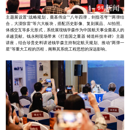
主题展设置“战略规划，奠基伟业”“八年四弹，剑指苍穹”“两弹结
合，大漠惊雷”等六大板块，搭配历史影像、复刻展品、AI拍照、
体感交互等多元形式，系统展现钱学森作为中国航天事业奠基人的
卓越贡献。钱永刚现场带来《打造国之重器 铸造科技丰碑》主题
讲座，结合珍贵史料讲述钱学森主持制定航天规划、推动“两弹一
星”等重大工程的历程，阐释其系统工程思想的深远影响。