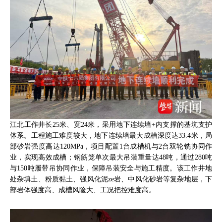
江北工作井长25米、宽24米，采用地下连续墙+内支撑的基坑支护
体系。工程施工难度较大，地下连续墙最大成槽深度达33.4米，局
部砂岩强度高达120MPa，项目配置1台成槽机与2台双轮铣协同作
业，实现高效成槽；钢筋笼单次最大吊装重量达48吨，通过280吨
与150吨履带吊协同作业，保障吊装安全与施工精度。该工作井地
处杂填土、粉质黏土、强风化泥ze岩、中风化砂岩等复杂地层，下
部岩体强度高、成槽风险大、工况把控难度高。