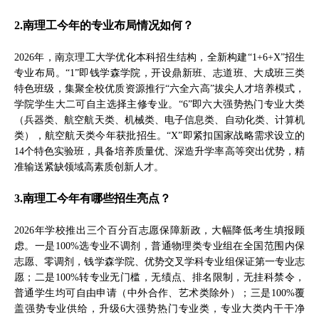
2.南理工今年的专业布局情况如何？
2026年，南京理工大学优化本科招生结构，全新构建“1+6+X”招生
专业布局。“1”即钱学森学院，开设鼎新班、志道班、大成班三类
特色班级，集聚全校优质资源推行“六全六高”拔尖人才培养模式，
学院学生大二可自主选择主修专业。“6”即六大强势热门专业大类
（兵器类、航空航天类、机械类、电子信息类、自动化类、计算机
类），航空航天类今年获批招生。“X”即紧扣国家战略需求设立的
14个特色实验班，具备培养质量优、深造升学率高等突出优势，精
准输送紧缺领域高素质创新人才。
3.南理工今年有哪些招生亮点？
2026年学校推出三个百分百志愿保障新政，大幅降低考生填报顾
虑。一是100%选专业不调剂，普通物理类专业组在全国范围内保
志愿、零调剂，钱学森学院、优势交叉学科专业组保证第一专业志
愿；二是100%转专业无门槛，无绩点、排名限制，无挂科禁令，
普通学生均可自由申请（中外合作、艺术类除外）；三是100%覆
盖强势专业供给，升级6大强势热门专业类，专业大类内干干净