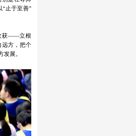
“止于至善”
收获——立根
向远方，把个
方发展。