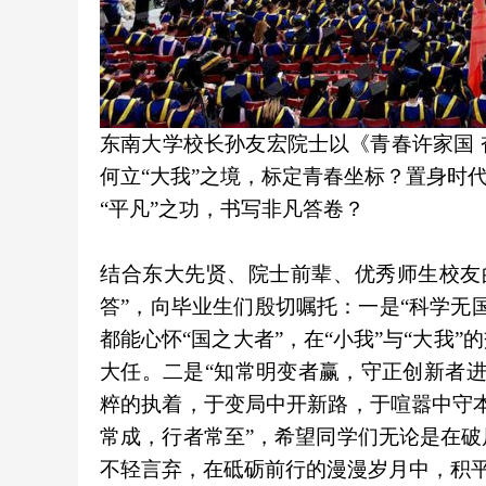
东南大学校长孙友宏院士以《青春许家国
何立“大我”之境，标定青春坐标？置身时
“平凡”之功，书写非凡答卷？
结合东大先贤、院士前辈、优秀师生校友
答”，向毕业生们殷切嘱托：一是“科学无
都能心怀“国之大者”，在“小我”与“大我
大任。二是“知常明变者赢，守正创新者
粹的执着，于变局中开新路，于喧嚣中守
常成，行者常至”，希望同学们无论是在
不轻言弃，在砥砺前行的漫漫岁月中，积