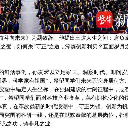
 奋斗向未来》为题致辞。他提出三道人生之问：肩负
代之变，如何秉“守正”之道，淬炼创新利刃？直面岁月
的鲜活事例，孙友宏以立足家国、洞察时代、叩问岁
国界，科学家有祖国”，希望同学们未来无论身居何方
”的交融中锚定人生坐标，在强国建设的壮阔征程中，志
进”，希望同学们面对科技产业变革，葆有拥抱变化的
本真，在革故鼎新的时代浪潮中，守正为锚、创新为帆
破局突围的科研一线，还是在默默奉献的基层岗位，都
平凡之功，铸非凡之业。