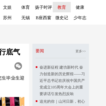
文娱
体育
扬子时评
教育
健康
苏州
无锡
B座西窗
微史记
少年志
前行底气
要闻
更多>>
奋进新征程 建功新时代 奋
力创造新的历史辉煌——习
究生毕业生迎
近平总书记在庆祝中国共产
党成立105周年大会上的重
要讲话引发热烈反响
追光的你｜山河日新，初心