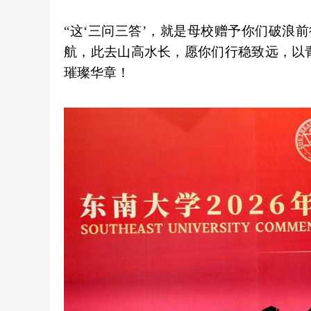
“这‘三问三答’，就是母校赠予你们破浪
航，此去山高水长，愿你们行稳致远，以
璀璨华章！