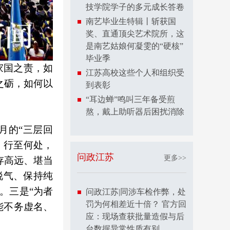
技学院学子的多元成长答卷
南艺毕业生特辑丨斩获国
奖、直通顶尖艺术院所，这
是南艺姑娘何凝雯的“硬核”
毕业季
家国之责，如
江苏高校这些个人和组织受
之砺，如何以
到表彰
“耳边蝉”鸣叫三年备受煎
熬，戴上助听器后困扰消除
月的“三层回
、行至何处，
问政江苏
更多>>
存高远、堪当
锐气、保持纯
。三是“为者
问政江苏|同涉车检作弊，处
罚为何相差近十倍？ 官方回
能不务虚名、
应：现场查获批量造假与后
台数据异常性质有别