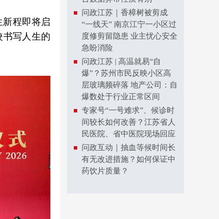
问政江苏｜香樟树被剪成
生新程即将启
“一线天” 南京江宁一小区过
校书写人生的
度修剪留隐患 业主忧心安全
急盼消险
问政江苏 | 高温就易“自
爆”？苏州市民反映小区高
层玻璃频碎落 地产公司：自
爆数处于行业正常区间
专家号“一号难求”、候诊时
间较长如何改善？江苏省人
民医院、省中医院现场回应
问政互动｜抽血等候时间长
有无改进措施？如何保证中
药饮片质量？