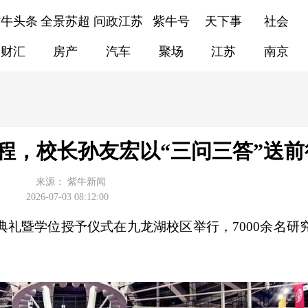
紫牛头条
全景苏超
问政江苏
紫牛号
天下事
社会
财汇
房产
汽车
聚场
江苏
南京
新程，校长孙友宏以“三问三答”送
来源：
紫牛新闻
2026-07-03 08:12:00
业典礼暨学位授予仪式在九龙湖校区举行，7000余名研