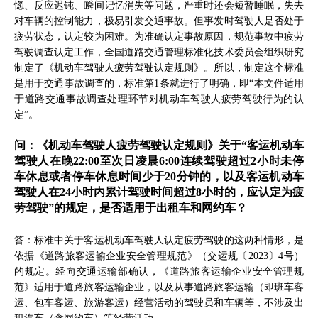
惚、反应迟钝、瞬间记忆消失等问题，严重时还会短暂睡眠，失去
对车辆的控制能力，极易引发交通事故。但事发时驾驶人是否处于
疲劳状态，认定较为困难。为准确认定事故原因，规范事故中疲劳
驾驶调查认定工作，全国道路交通管理标准化技术委员会组织研究
制定了《机动车驾驶人疲劳驾驶认定规则》。所以，制定这个标准
是用于交通事故调查的，标准第1条就进行了明确，即“本文件适用
于道路交通事故调查处理环节对机动车驾驶人疲劳驾驶行为的认
定”。
问：《机动车驾驶人疲劳驾驶认定规则》关于“客运机动车
驾驶人在晚22:00至次日凌晨6:00连续驾驶超过2小时未停
车休息或者停车休息时间少于20分钟的，以及客运机动车
驾驶人在24小时内累计驾驶时间超过8小时的，应认定为疲
劳驾驶”的规定，是否适用于出租车和网约车？
答：标准中关于客运机动车驾驶人认定疲劳驾驶的这两种情形，是
依据《道路旅客运输企业安全管理规范》（交运规〔2023〕4号）
的规定。经向交通运输部确认，《道路旅客运输企业安全管理规
范》适用于道路旅客运输企业，以及从事道路旅客运输（即班车客
运、包车客运、旅游客运）经营活动的驾驶员和车辆等，不涉及出
租汽车（含网约车）等经营活动。