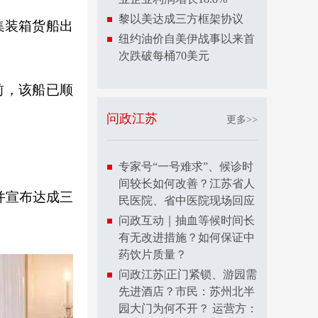
黎以美达成三方框架协议
集装箱货船出
纽约油价自美伊战事以来首
次跌破每桶70美元
前，该船已顺
问政江苏
更多>>
专家号“一号难求”、候诊时
间较长如何改善？江苏省人
并宣布达成三
民医院、省中医院现场回应
问政互动｜抽血等候时间长
有无改进措施？如何保证中
药饮片质量？
问政江苏|正门紧锁、游园需
先进酒店？市民：苏州北半
园大门为何不开？ 运营方：