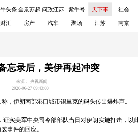
紫牛头条
全景苏超
问政江苏
紫牛号
天下事
社会
财汇
房产
汽车
聚场
江苏
南京
备忘录后，美伊再起冲突
来源：
央视新闻
2026-06-27 09:43:00
士称，伊朗南部港口城市锡里克的码头传出爆炸声。
，证实美军中央司令部部队当日对伊朗实施打击，以
遭袭事件的回应。