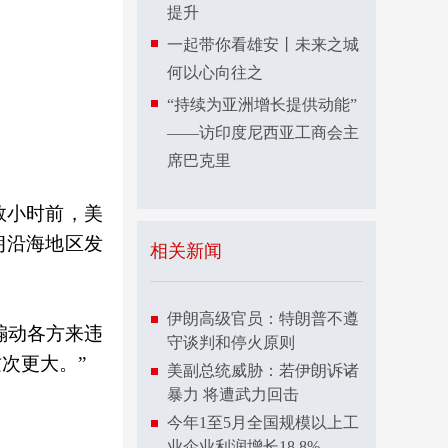
提升
一起带你看雄安丨未来之城
何以心向往之
“持续为亚洲增长提供动能”
——访印度尼西亚工商会主
席巴克里
数小时前，美
朗沿海地区发
相关新闻
伊朗高级官员：特朗普不遵
煽动各方来违
守谈判和停火原则
次更大。”
美副总统威胁：若伊朗诉诸
暴力 将遭武力回击
今年1至5月全国规模以上工
业企业利润增长18.8%