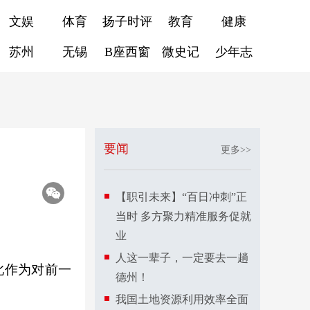
文娱
体育
扬子时评
教育
健康
苏州
无锡
B座西窗
微史记
少年志
要闻
更多>>
【职引未来】“百日冲刺”正
当时 多方聚力精准服务促就
业
人这一辈子，一定要去一趟
此作为对前一
德州！
我国土地资源利用效率全面