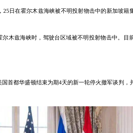
，25日在霍尔木兹海峡被不明投射物击中的新加坡籍
离霍尔木兹海峡时，驾驶台区域被不明投射物击中。目
美国首都华盛顿结束为期4天的新一轮停火撤军谈判，