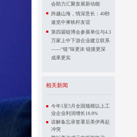
会助力汇聚发展新动能
跨越山海，情深意长：40秒
速览中柬铁杆友谊
第四届链博会参展单位与4.3
万家上中下游企业建立联系
——“链”味更浓 链接更深
成果更实
相关新闻
今年1至5月全国规模以上工
业企业利润增长18.8%
谅解备忘录签署后美伊再起
冲突