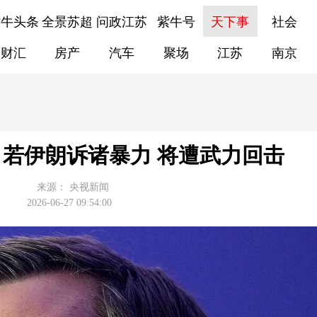
紫牛头条
全景苏超
问政江苏
紫牛号
天下事
社会
财汇
房产
汽车
聚场
江苏
南京
若伊朗诉诸暴力 将遭武力回击
来源：
央视新闻
2026-06-27 09:54:00