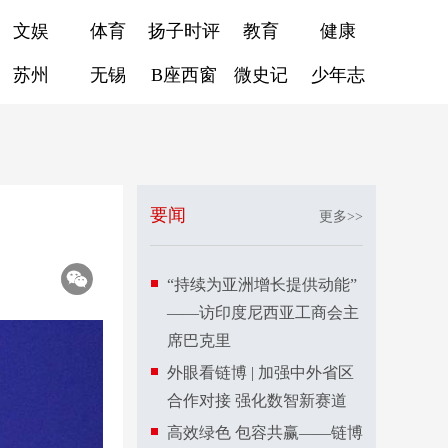
文娱
体育
扬子时评
教育
健康
苏州
无锡
B座西窗
微史记
少年志
要闻
更多>>
“持续为亚洲增长提供动能”
——访印度尼西亚工商会主
席巴克里
外眼看链博 | 加强中外省区
合作对接 强化数智新赛道
高效绿色 包容共赢——链博