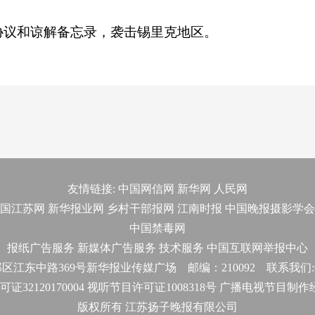
协议和谅解备忘录，袭击锡里克地区。
友情链接:
中国网信网
新华网
人民网
国江苏网
新华报业网
乡村干部报网
江南时报
中国晚报摄影学会
中国禁毒网
报纸广告服务
新媒体广告服务
技术服务
中国互联网举报中心
东中路369号新华报业传媒广场 邮编：210092 联系我们:025-
32120170004 视听节目许可证1008318号 广播电视节目制
版权所有 江苏扬子晚报有限公司