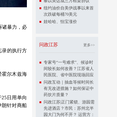
黎以美达成三方框架协议
纽约油价自美伊战事以来首
次跌破每桶70美元
娃哈哈、怡宝涨价
诉诸暴力，必
问政江苏
更多>>
忘录的执行方
专家号“一号难求”、候诊时
间较长如何改善？江苏省人
经霍尔木兹海
民医院、省中医院现场回应
问政互动｜抽血等候时间长
有无改进措施？如何保证中
药饮片质量？
25日用单向
问政江苏|正门紧锁、游园需
伊朗针对商船
先进酒店？市民：苏州北半
园大门为何不开？ 运营方：