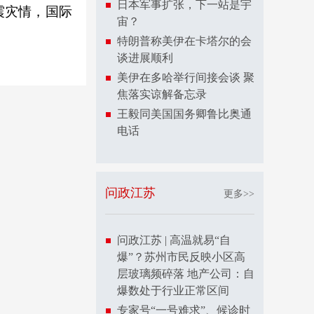
日本军事扩张，下一站是宇
震灾情，国际
宙？
特朗普称美伊在卡塔尔的会
谈进展顺利
美伊在多哈举行间接会谈 聚
焦落实谅解备忘录
王毅同美国国务卿鲁比奥通
电话
问政江苏
更多>>
问政江苏 | 高温就易“自
爆”？苏州市民反映小区高
层玻璃频碎落 地产公司：自
爆数处于行业正常区间
专家号“一号难求”、候诊时