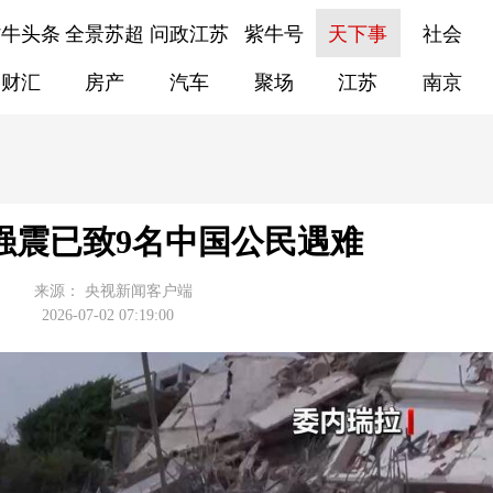
紫牛头条
全景苏超
问政江苏
紫牛号
天下事
社会
财汇
房产
汽车
聚场
江苏
南京
强震已致9名中国公民遇难
来源：
央视新闻客户端
2026-07-02 07:19:00