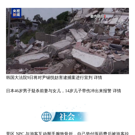
韩国大法院9日将对尹锡悦妨害逮捕案进行宣判
详情
日本46岁男子疑杀前妻与女儿，14岁儿子带伤冲出来报警
详情
景区 NPC 与游客互动掰手腕致骨折，自己垫付医药费后被游客拉