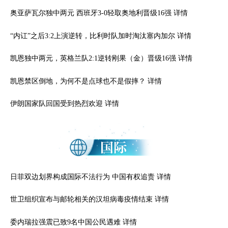
奥亚萨瓦尔独中两元 西班牙3-0轻取奥地利晋级16强
详情
“内讧”之后3:2上演逆转，比利时队加时淘汰塞内加尔
详情
凯恩独中两元，英格兰队2:1逆转刚果（金）晋级16强
详情
凯恩禁区倒地，为何不是点球也不是假摔？
详情
伊朗国家队回国受到热烈欢迎
详情
日菲双边划界构成国际不法行为 中国有权追责
详情
世卫组织宣布与邮轮相关的汉坦病毒疫情结束
详情
委内瑞拉强震已致9名中国公民遇难
详情