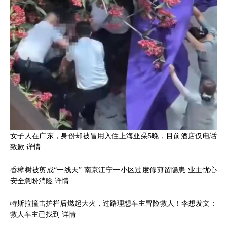
女子人在广东，身份却被冒用入住上海亚朵5晚，目前酒店仅电话
致歉
详情
香樟树被剪成“一线天” 南京江宁一小区过度修剪留隐患 业主忧心
安全急盼消险
详情
特斯拉撞击护栏后燃起大火，过路理想车主冒险救人！李想发文：
救人车主已找到
详情