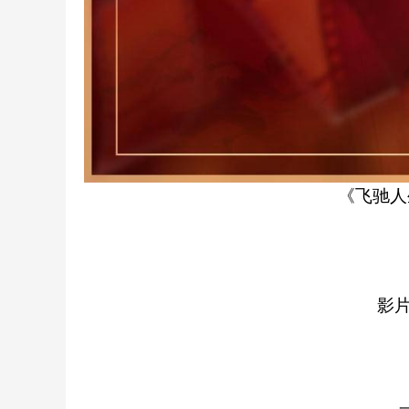
《飞驰人
影