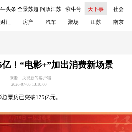
紫牛头条
全景苏超
问政江苏
紫牛号
天下事
社会
财汇
房产
汽车
聚场
江苏
南京
5亿！“电影+”加出消费新场景
来源：
​央视新闻客户端
2026-07-03 13:10:00
电影总票房
已突破175亿元。