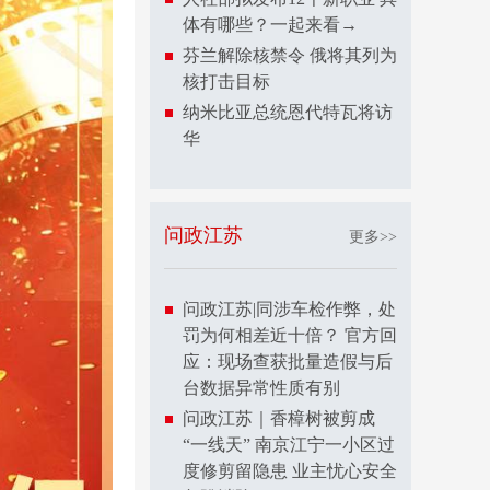
体有哪些？一起来看→
芬兰解除核禁令 俄将其列为
核打击目标
纳米比亚总统恩代特瓦将访
华
问政江苏
更多>>
问政江苏|同涉车检作弊，处
罚为何相差近十倍？ 官方回
应：现场查获批量造假与后
台数据异常性质有别
问政江苏｜香樟树被剪成
“一线天” 南京江宁一小区过
度修剪留隐患 业主忧心安全