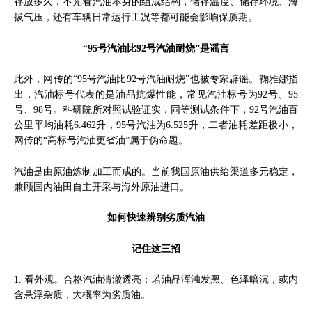
存放多久，不光看汽油本身的组成结构，储存温度、储存环境、海
拔气压，还有车辆日常运行工况等都可能会影响保质期。
“95号汽油比92号汽油耐烧”是谣言
此外，网传的“95号汽油比92号汽油耐烧”也被专家辟谣。鞠雅娜指
出，汽油标号代表的是油品抗爆性能，常见汽油标号为92号、95
号、98号。科研院所对照试验证实，同等测试条件下，92号汽油百
公里平均油耗6.462升，95号汽油为6.525升，二者油耗差距极小，
网传的“高标号汽油更省油”属于伪命题。
汽油是由原油炼制加工而成的。当前我国原油供给渠道多元稳定，
兼顾国内油田自主开采与海外原油进口。
如何快速辨别劣质汽油
记住这三招
1. 看外观。合格汽油清澈透亮；若油品浑浊发黑、色泽暗沉，或内
含悬浮杂质，大概率为劣质油。