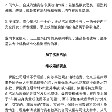
2. 闻气味。合规汽油具备专属淡油气味；若油品散发恶臭、强烈刺
鼻味、酸味，或是带有浓烈香精香味，均存在质量隐患。
3. 测挥发。滴少量汽油于手心，正品汽油挥发性强，一两分钟内可
完全挥发；挥发缓慢、手上残留油膜油污的油品属于异常油品。
业内专家提示，以上仅为日常简易鉴别手段，油品是否达标，最终
需以专业机构标准化检测报告为准。
加了劣质汽油
维权索赔要点
1. 保险公司通常不予理赔，向涉事违规加油站追责。北京云嘉律师
事务所合伙人牛慧源律师介绍，根据保险法及机动车商业保险示范
条款，保险责任通常针对“意外事故”或“碰撞、倾覆等特定风险”，
而汽油品质缺陷导致的发动机腐蚀、爆震等机械损伤，在性质上属
于“车辆自身质量或使用不当问题”，而非保险条款所承保的“外来
的、突发的、非故意的”事故。实践中，保险公司普遍将其列为免
责情形，理赔申请被拒付具有较高的合同依据与司法支持率。从民