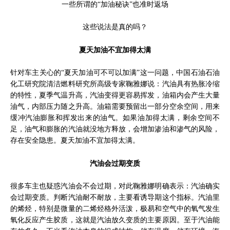
一些所谓的“加油秘诀”也准时返场
这些说法是真的吗？
夏天加油不宜加得太满
针对车主关心的“夏天加油可不可以加满”这一问题，中国石油石油
化工研究院清洁燃料研究所高级专家鞠雅娜说：汽油具有热胀冷缩
的特性，夏季气温升高，汽油变得更容易挥发，油箱内会产生大量
油气，内部压力随之升高。油箱需要预留出一部分空余空间，用来
缓冲汽油膨胀和挥发出来的油气。如果油加得太满，剩余空间不
足，油气和膨胀的汽油就没地方释放，会增加渗油和渗气的风险，
存在安全隐患。夏天加油不宜加得太满。
汽油会过期变质
很多车主也疑惑汽油会不会过期，对此鞠雅娜明确表示：汽油确实
会过期变质。判断汽油耐不耐放，主要看诱导期这个指标。汽油里
的烯烃，特别是微量的二烯烃格外活泼，极易和空气中的氧气发生
氧化反应产生胶质，这就是汽油放久变质的主要原因。至于汽油能