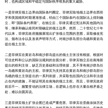
时，也构成区域和平稳定与国际秩序维系的重大威胁。
一是菲律宾领土边界由国际条约圈定。菲律宾陆地领土边界在西班
牙和美国殖民时期逐渐形成，经由三个国际条约在国际法上得到确
立，即“国际条约界限”。在独立后，菲律宾通过宪法和其他国内法
等，继承和确认殖民时期确定的领土边界。然而，二十世纪七十年
代以来，菲律宾政府频频展现出扩张领土范围的意图，采取修改宪
法、颁布法令以及发表声明等方式，对南沙群岛部分岛礁和黄岩岛
提出领土主张。
二是菲律宾在黄岩岛和南沙群岛提出的领土主张没有根据。根据对
可信史料和公认的国际法规则的全面分析，菲律宾独立后在南海新
提出的权利主张，缺乏历史基础和法理依据，其不享有南沙群岛任
一岛礁和黄岩岛的主权。菲律宾为支持其在黄岩岛和南沙群岛部分
岛礁的领土主张提出的一系列依据，并采取包括国内立法和非法侵
占在内的措施，不能证明其在南海的领土主权。而且，菲律宾政府
前后不一、频繁变动的法律立场，在逻辑上也存在大量自相矛盾之
处，难以自圆其说。
三是菲律宾领土扩张企图已造成严重危害。菲律宾在歪曲涂抹历史
事实和错误适用国际法的基础上，持续采取误导国际舆论、实施非