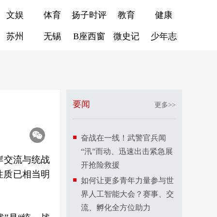
文娱
体育
扬子时评
教育
健康
苏州
无锡
B座西窗
微史记
少年志
要闻
更多>>
奋战在一线！武警官兵闻
“汛”而动、迅速出击紧急展
岸交流与统战
开抢险救援
性质已相当明
如何让更多青年力量参与世
界人工智能大会？赛事、交
流、孵化全方位助力