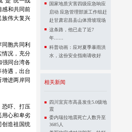
”是“统一战
国家地质灾害四级应急响应
情感和共同前
启动 应急管理部派工作组赶
民族伟大复兴
赴甘肃宕昌县山体滑坡现场
这条路，他已走了近7
年……
岸同胞共同利
科普动画：应对夏季暴雨洪
实情况，充分
水，这份安全指南请收好
加强同台湾各
等待遇，出台
断增进两岸同
相关新闻
四川宜宾市高县发生5.0级地
，恐吓、打压
震
恶用心和卑劣
委内瑞拉地震死亡人数升至
同创造祖国统
3685人