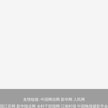
友情链接:
中国网信网
新华网
人民网
国江苏网
新华报业网
乡村干部报网
江南时报
中国晚报摄影学会