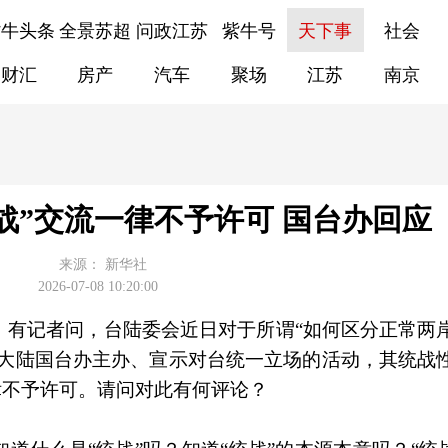
紫牛头条
全景苏超
问政江苏
紫牛号
天下事
社会
财汇
房产
汽车
聚场
江苏
南京
战”交流一律不予许可 国台办回应
来源：
新华社
2026-07-08 10:20:00
。有记者问，台陆委会近日对于所谓“如何区分正常两
由大陆国台办主办、宣示对台统一立场的活动，其统战
律不予许可。请问对此有何评论？