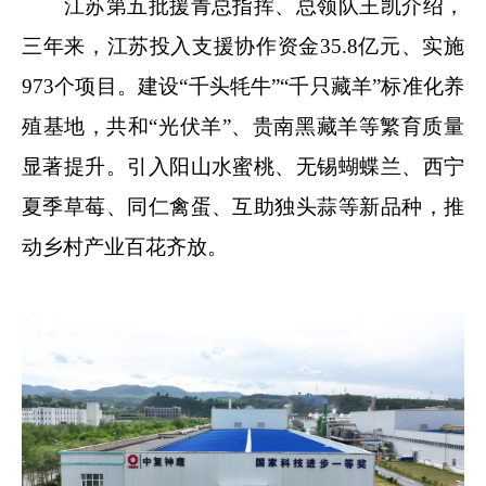
江苏第五批援青总指挥、总领队王凯介绍，
三年来，江苏投入支援协作资金35.8亿元、实施
973个项目。建设“千头牦牛”“千只藏羊”标准化养
殖基地，共和“光伏羊”、贵南黑藏羊等繁育质量
显著提升。引入阳山水蜜桃、无锡蝴蝶兰、西宁
夏季草莓、同仁禽蛋、互助独头蒜等新品种，推
动乡村产业百花齐放。