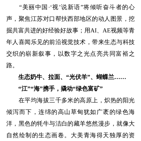
“美丽中国·‘视’说新语”将倾听奋斗者的心
声，聚焦江苏对口帮扶西部地区的动人图景，挖
掘共富共进的好经验好故事；用AI、AE视频等青
年人喜闻乐见的前沿视觉技术，带来生态与科技
交织的崭新叙事，以数字之光点亮共同富裕之
路。
生态奶牛、拉面、“光伏羊”、蝴蝶兰……
“江”“海”携手，撬动“绿色富矿”
在平均海拔三千多米的高原上，炽热的阳光
倾泻而下，连绵的高山草甸犹如广袤的绿色海
洋，黑色的牦牛与洁白的藏羊悠然漫步，就像大
自然绘制的生态画卷。大美青海得天独厚的资