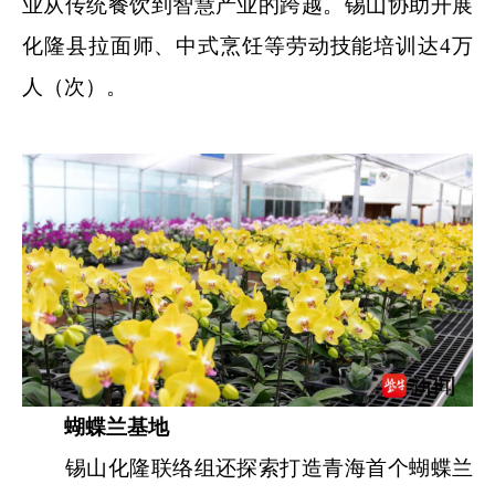
业从传统餐饮到智慧产业的跨越。锡山协助开展
化隆县拉面师、中式烹饪等劳动技能培训达4万
人（次）。
蝴蝶兰基地
锡山化隆联络组还探索打造青海首个蝴蝶兰