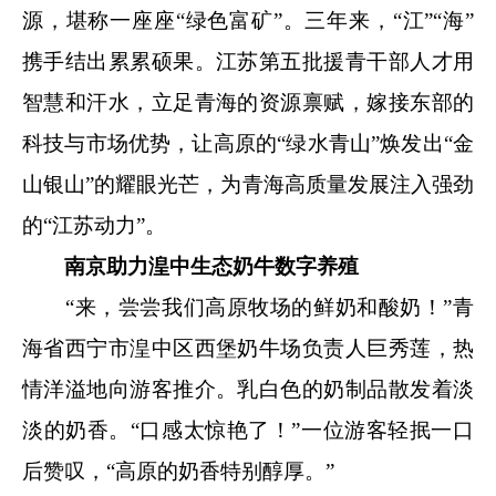
源，堪称一座座“绿色富矿”。三年来，“江”“海”
携手结出累累硕果。江苏第五批援青干部人才用
智慧和汗水，立足青海的资源禀赋，嫁接东部的
科技与市场优势，让高原的“绿水青山”焕发出“金
山银山”的耀眼光芒，为青海高质量发展注入强劲
的“江苏动力”。
南京助力湟中生态奶牛数字养殖
“来，尝尝我们高原牧场的鲜奶和酸奶！”青
海省西宁市湟中区西堡奶牛场负责人巨秀莲，热
情洋溢地向游客推介。乳白色的奶制品散发着淡
淡的奶香。“口感太惊艳了！”一位游客轻抿一口
后赞叹，“高原的奶香特别醇厚。”