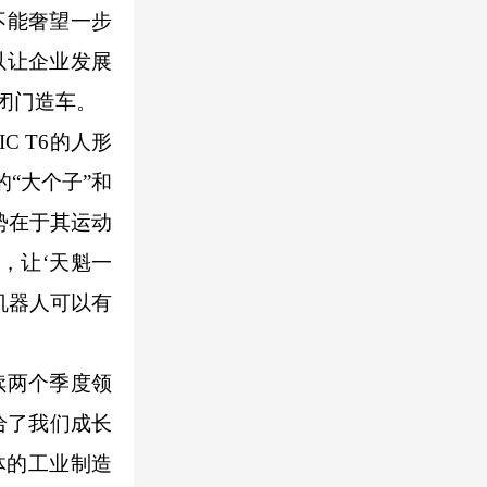
不能奢望一步
以让企业发展
闭门造车。
 T6的人形
“大个子”和
优势在于其运动
，让‘天魁一
机器人可以有
续两个季度领
给了我们成长
体的工业制造