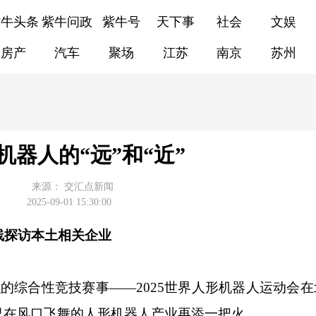
紫牛头条
紫牛问政
紫牛号
天下事
社会
文娱
房产
汽车
聚场
江苏
南京
苏州
机器人的“远”和“近”
来源：
交汇点新闻
2025-09-01 15:30:00
线探访本土相关企业
综合性竞技赛事——2025世界人形机器人运动会在
已在风口飞舞的人形机器人产业再添一把火。