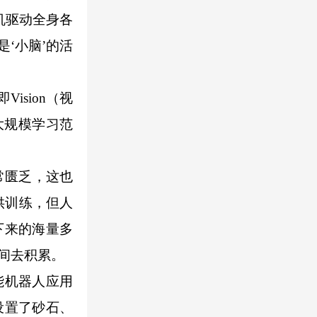
机驱动全身各
‘小脑’的活
sion（视
与大规模学习范
常匮乏，这也
供训练，但人
下来的海量多
间去积累。
能机器人应用
设置了砂石、