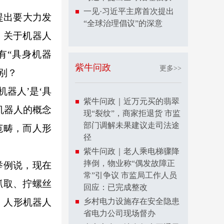
一见·习近平主席首次提出
提出要大力发
“全球治理倡议”的深意
，关于机器人
有“具身机器
紫牛问政
更多>>
别？
器人’是‘具
紫牛问政｜近万元买的翡翠
机器人的概念
现“裂纹”，商家拒退货 市监
部门调解未果建议走司法途
范畴，而人形
径
紫牛问政｜老人乘电梯骤降
摔倒，物业称“偶发故障正
举例说，现在
常”引争议 市监局工作人员
抓取、拧螺丝
回应：已完成整改
。人形机器人
乡村电力设施存在安全隐患
省电力公司现场督办