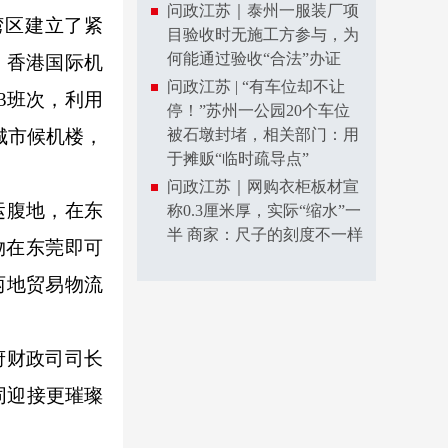
问政江苏｜泰州一服装厂项
区建立了紧
目验收时无施工方参与，为
何能通过验收“合法”办证
。香港国际机
问政江苏 | “有车位却不让
3班次，利用
停！”苏州一公园20个车位
城市候机楼，
被石墩封堵，相关部门：用
于摊贩“临时疏导点”
问政江苏｜网购衣柜板材宣
运腹地，在东
称0.3厘米厚，实际“缩水”一
半 商家：尺子的刻度不一样
物在东莞即可
两地贸易物流
府财政司司长
同迎接更璀璨