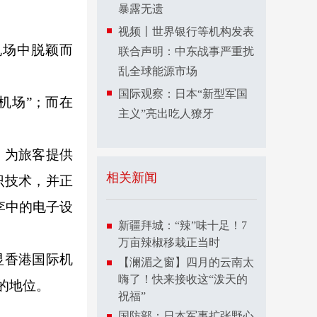
暴露无遗
视频丨世界银行等机构发表
多机场中脱颖而
联合声明：中东战事严重扰
乱全球能源市场
国际观察：日本“新型军国
机场”；而在
主义”亮出吃人獠牙
，为旅客提供
相关新闻
识技术，并正
李中的电子设
新疆拜城：“辣”味十足！7
万亩辣椒移栽正当时
显香港国际机
【澜湄之窗】四月的云南太
嗨了！快来接收这“泼天的
的地位。
祝福”
国防部：日本军事扩张野心