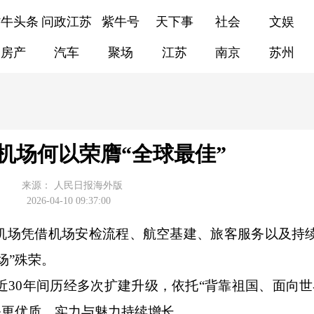
紫牛头条
问政江苏
紫牛号
天下事
社会
文娱
房产
汽车
聚场
江苏
南京
苏州
机场何以荣膺“全球最佳”
来源：
人民日报海外版
2026-04-10 09:37:00
场凭借机场安检流程、航空基建、旅客服务以及持
场”殊荣。
30年间历经多次扩建升级，依托“背靠祖国、面向世
务更优质，实力与魅力持续增长。