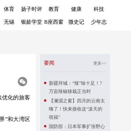
体育
扬子时评
教育
健康
科技
无锡
银龄学堂
B座西窗
微史记
少年志
要闻
更多>>
新疆拜城：“辣”味十足！7
万亩辣椒移栽正当时
续优化的旅客
【澜湄之窗】四月的云南太
嗨了！快来接收这“泼天的
祝福”
界”和大湾区
国防部：日本军事扩张野心