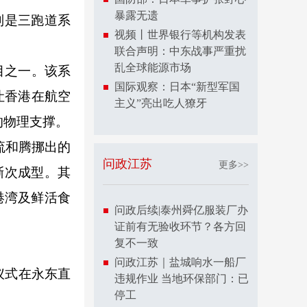
暴露无遗
别是三跑道系
视频丨世界银行等机构发表
联合声明：中东战事严重扰
乱全球能源市场
目之一。该系
国际观察：日本“新型军国
让香港在航空
主义”亮出吃人獠牙
的物理支撑。
流和腾挪出的
问政江苏
更多>>
渐次成型。其
艇港湾及鲜活食
问政后续|泰州舜亿服装厂办
证前有无验收环节？各方回
复不一致
问政江苏｜盐城响水一船厂
仪式在永东直
违规作业 当地环保部门：已
停工