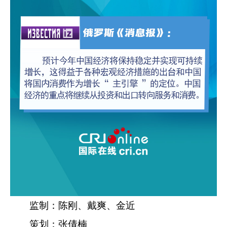
监制：陈刚、戴爽、金近
策划：张倩楠