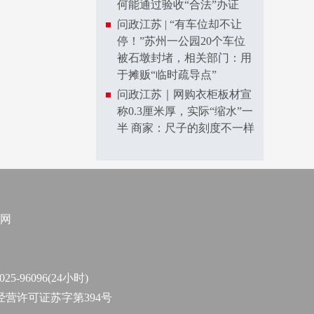
何能通过验收“合法”办证
问政江苏 | “有车位却不让
停！”苏州一公园20个车位
被石墩封堵，相关部门：用
于摊贩“临时疏导点”
问政江苏｜网购衣柜板材宣
称0.3厘米厚，实际“缩水”一
半 商家：尺子的刻度不一样
网
96096(24小时)
作经营许可证苏字第394号