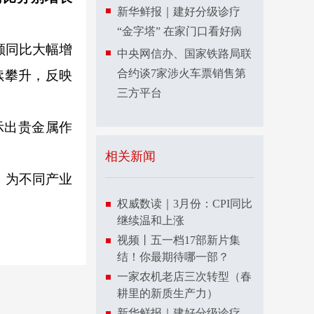
新华鲜报｜建好分级诊疗
“金字塔” 在家门口看好病
额同比大幅增
中央网信办、国家铁路局联
合约谈7家涉火车票销售第
续攀升，反映
三方平台
示出贵金属作
相关新闻
，为不同产业
权威数读｜3月份：CPI同比
继续温和上涨
视频丨五一档17部新片集
结！你最期待哪一部？
一家农机老店三次转型（春
耕里的新质生产力）
新华鲜报｜建好分级诊疗