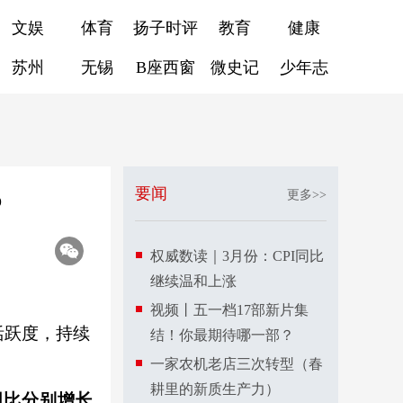
文娱
体育
扬子时评
教育
健康
苏州
无锡
B座西窗
微史记
少年志
%
要闻
更多>>
权威数读｜3月份：CPI同比
继续温和上涨
视频丨五一档17部新片集
活跃度，持续
结！你最期待哪一部？
一家农机老店三次转型（春
耕里的新质生产力）
，同比分别增长