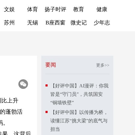
文娱
体育
扬子时评
教育
健康
苏州
无锡
B座西窗
微史记
少年志
要闻
更多>>
【好评中国】AI漫评：你我
皆是“守门员”，共筑国安
同比上升
“铜墙铁壁”
来的蓬勃活
【好评中国】以传播为桥，
读懂江苏“挑大梁”的底气与
码。
担当
结果。这背后