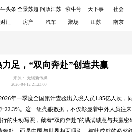
紫牛头条
全景苏超
问政江苏
紫牛号
天下事
社会
财汇
房产
汽车
聚场
江苏
南京
热力足，“双向奔赴”创造共赢
来源：
无锡新传媒
2026-04-12 21:23:00
026年一季度全国累计查验出入境人员1.85亿人次，
同比上升22.3%。这一组亮眼数据，不仅彰显着中外人员往
行的生动写照，藏着“双向奔赴”的满满诚意与共赢密
奔赴，而是中国与世界相互吸引、彼此成就的必然