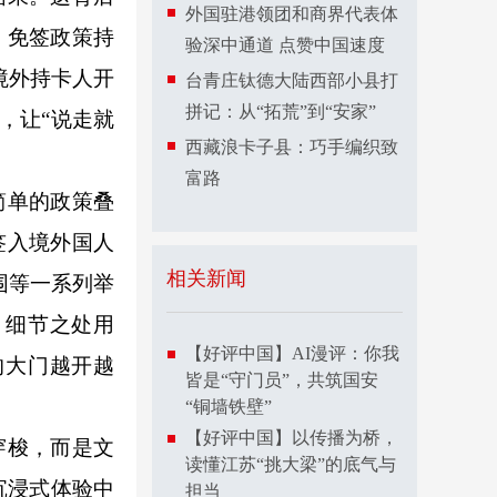
外国驻港领团和商界代表体
。免签政策持
验深中通道 点赞中国速度
境外持卡人开
台青庄钛德大陆西部小县打
拼记：从“拓荒”到“安家”
，让“说走就
西藏浪卡子县：巧手编织致
富路
简单的政策叠
签入境外国人
相关新闻
围等一系列举
，细节之处用
【好评中国】AI漫评：你我
的大门越开越
皆是“守门员”，共筑国安
“铜墙铁壁”
【好评中国】以传播为桥，
穿梭，而是文
读懂江苏“挑大梁”的底气与
沉浸式体验中
担当