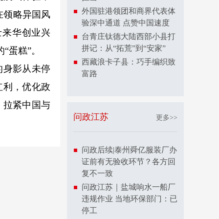
外国驻港领团和商界代表体
在领略异国风
验深中通道 点赞中国速度
士来华创业兴
台青庄钛德大陆西部小县打
拼记：从“拓荒”到“安家”
“蛋糕”。
西藏浪卡子县：巧手编织致
的身影从未停
富路
红利，优化政
，拉紧中国与
问政江苏
更多>>
问政后续|泰州舜亿服装厂办
证前有无验收环节？各方回
复不一致
问政江苏｜盐城响水一船厂
违规作业 当地环保部门：已
停工