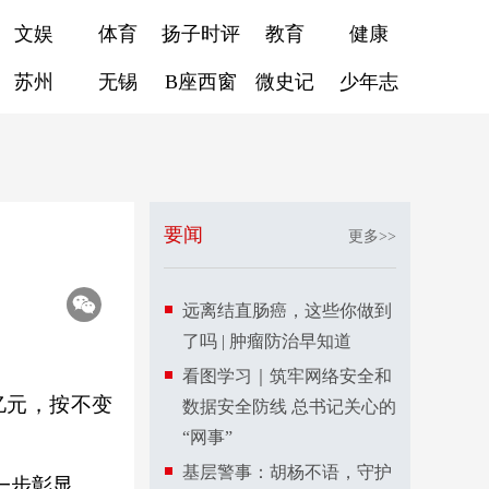
文娱
体育
扬子时评
教育
健康
苏州
无锡
B座西窗
微史记
少年志
要闻
更多>>
远离结直肠癌，这些你做到
了吗 | 肿瘤防治早知道
看图学习｜筑牢网络安全和
亿元，按不变
数据安全防线 总书记关心的
“网事”
基层警事：胡杨不语，守护
一步彰显。