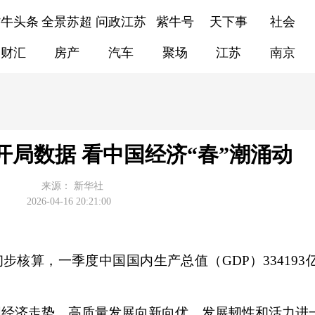
紫牛头条
全景苏超
问政江苏
紫牛号
天下事
社会
财汇
房产
汽车
聚场
江苏
南京
开局数据 看中国经济“春”潮涌动
来源：
新华社
2026-04-16 20:21:00
核算，一季度中国国内生产总值（GDP）334193
经济走势，高质量发展向新向优，发展韧性和活力进