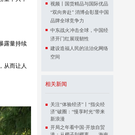
视频丨国货精品与国际优品
“双向奔赴” 消博会彰显中国
品牌全球竞争力
中东战火冲击全球，中国经
济开门红展现韧性
暴露量持续
建设造福人民的法治化网络
空间
，从而让人
相关新闻
关注“体验经济”丨“指尖经
济”破圈：“慢享时光”带来
新浪漫
开局之年看中国·开放自贸
港：从椰子到椰枣——海南