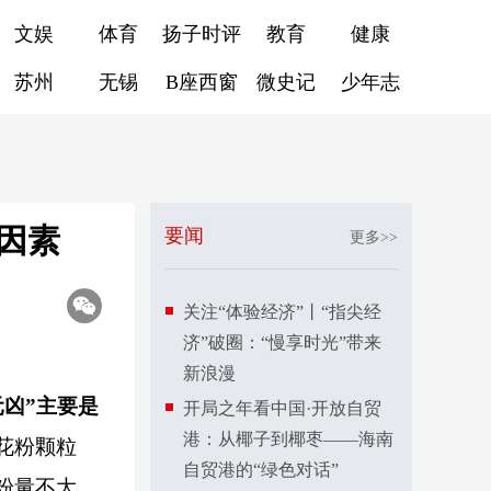
文娱
体育
扬子时评
教育
健康
苏州
无锡
B座西窗
微史记
少年志
因素
要闻
更多>>
关注“体验经济”丨“指尖经
济”破圈：“慢享时光”带来
新浪漫
元凶”主要是
开局之年看中国·开放自贸
港：从椰子到椰枣——海南
花粉颗粒
自贸港的“绿色对话”
粉量不大，