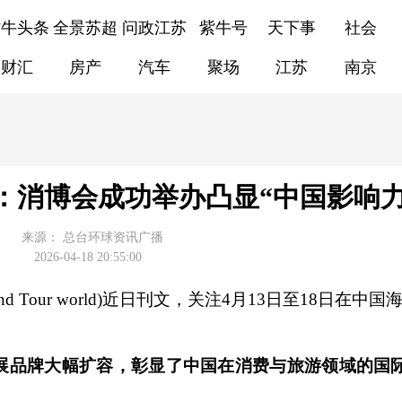
紫牛头条
全景苏超
问政江苏
紫牛号
天下事
社会
财汇
房产
汽车
聚场
江苏
南京
媒：消博会成功举办凸显“中国影响力
来源：
总台环球资讯广播
2026-04-18 20:55:00
nd Tour world)近日刊文，关注4月13日至18日在中
展品牌大幅扩容，彰显了中国在消费与旅游领域的国