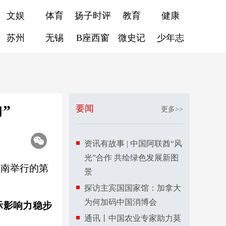
文娱
体育
扬子时评
教育
健康
苏州
无锡
B座西窗
微史记
少年志
”
要闻
更多>>
资讯有故事 | 中国阿联酋“风
光”合作 共绘绿色发展新图
国海南举行的第
景
探访主宾国国家馆：加拿大
为何加码中国消博会
际影响力稳步
通讯丨中国农业专家助力莫