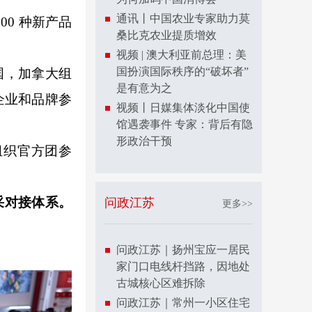
通讯丨中国农业专家助力莫
00 种新产品
桑比克农业提质增效
视频 | 澳大利亚前总理：美
国扮演国际秩序的“破坏者”
国，加拿大组
是有意为之
企业和品牌参
视频丨日媒集体淡化中国使
馆遇袭事件 专家：背后有隐
形政治干预
组织官方团参
采对接体系。
问政江苏
更多>>
问政江苏｜扬州宝应一居民
家门口电线杆挡路，因地处
古城核心区难拆除
问政江苏｜常州一小区住宅