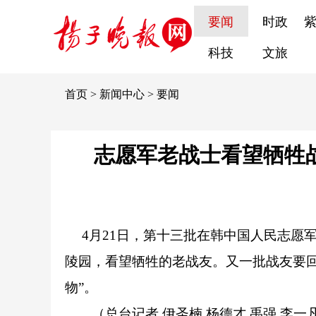
要闻
时政
科技
文旅
首页
>
新闻中心
>
要闻
志愿军老战士看望牺牲战
4月21日，第十三批在韩中国人民志愿
陵园，看望牺牲的老战友。又一批战友要
物”。
（总台记者 伊圣楠 杨德才 禹强 李一