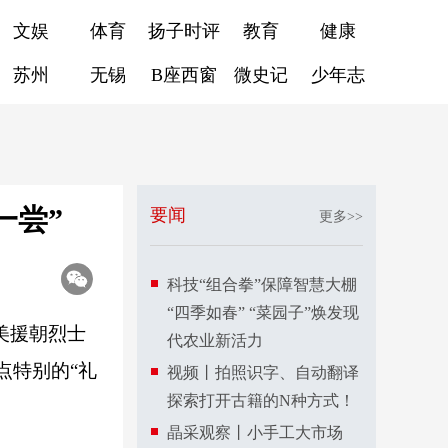
文娱
体育
扬子时评
教育
健康
苏州
无锡
B座西窗
微史记
少年志
一尝”
要闻
更多>>
科技“组合拳”保障智慧大棚
“四季如春” “菜园子”焕发现
美援朝烈士
代农业新活力
点特别的“礼
视频丨拍照识字、自动翻译
探索打开古籍的N种方式！
晶采观察丨小手工大市场