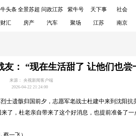
紫牛头条
全景苏超
问政江苏
紫牛号
天下事
社会
财汇
房产
汽车
聚场
江苏
南京
友： “现在生活甜了 让他们也尝
来源：
央视新闻客户端
2026-04-22 21:24:00
军烈士遗骸归国前夕，志愿军老战士杜建中来到沈阳抗
回来了，杜老亲自带来了这个好消息，也提前准备了一
凡 蔡一飞）