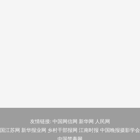
友情链接:
中国网信网
新华网
人民网
国江苏网
新华报业网
乡村干部报网
江南时报
中国晚报摄影学会
中国禁毒网