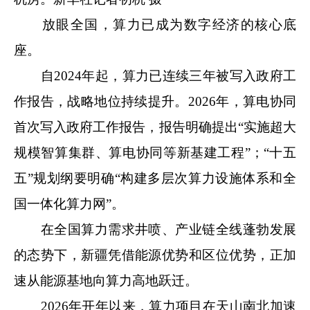
放眼全国，算力已成为数字经济的核心底
座。
自2024年起，算力已连续三年被写入政府工
作报告，战略地位持续提升。2026年，算电协同
首次写入政府工作报告，报告明确提出“实施超大
规模智算集群、算电协同等新基建工程”；“十五
五”规划纲要明确“构建多层次算力设施体系和全
国一体化算力网”。
在全国算力需求井喷、产业链全线蓬勃发展
的态势下，新疆凭借能源优势和区位优势，正加
速从能源基地向算力高地跃迁。
2026年开年以来，算力项目在天山南北加速