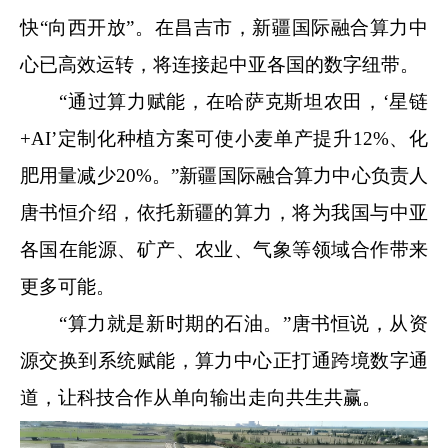
快“向西开放”。在昌吉市，新疆国际融合算力中
心已高效运转，将连接起中亚各国的数字纽带。
“通过算力赋能，在哈萨克斯坦农田，‘星链
+AI’定制化种植方案可使小麦单产提升12%、化
肥用量减少20%。”新疆国际融合算力中心负责人
唐书恒介绍，依托新疆的算力，将为我国与中亚
各国在能源、矿产、农业、气象等领域合作带来
更多可能。
“算力就是新时期的石油。”唐书恒说，从资
源交换到系统赋能，算力中心正打通跨境数字通
道，让科技合作从单向输出走向共生共赢。