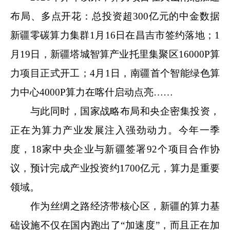
布局、多点开花：总投资超300亿元的中金数据
新疆零碳算力集群1月16日在昌吉市签约落地；1
月19日，新疆塔城智算产业托里集聚区16000P算
力项目正式开工；4月1日，南疆首个智能绿色算
力中心4000P算力在喀什启动点亮……
与此同时，国家战略布局和央企密集投资，
正在为算力产业发展注入强劲动力。今年一季
度，18家中央企业与新疆签署92个项目合作协
议，预计完成产业投资约1700亿元，算力是重要
领域。
作为丝绸之路经济带核心区，新疆的算力基
础设施不仅在国内跑出了“加速度”，而且正在加