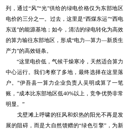
列，通过“风”“光”供给的绿电价格仅为东部地区
电价的三分之一。过去，这里是“西煤东运”“西电
东送”的能源基地；如今，清洁的绿电转化为高效
的算力输往东部地区，形成“电力—算力—新质生
产力”的高效链条。
“这里电价低，气候干燥寒冷，天然适合算力
中心运行。我们考察了多地，最终选择在这里落
户。”伊吾县一算力企业负责人吴明成算了一笔
账，“成本比东部地区低40%以上，竞争优势非常
明显。”
戈壁滩上呼啸的狂风和炽热的阳光不再是发
展的阻碍，而是大自然馈赠的“绿色引擎”，为新