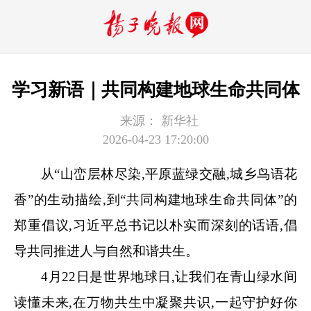
学习新语｜共同构建地球生命共同体
来源：
新华社
2026-04-23 17:20:00
从
“山峦层林尽染,平原蓝绿交融,城乡鸟语花
香”的生动描绘,到“共同构建地球生命共同体”的
郑重倡议,习近平总书记以朴实而
深刻
的话语,倡
导共同推进人与自然和谐共生。
4
月
22
日是
世界地球日
,
让我们在青山绿水间
读懂未来,在万物共生中凝聚共识,一起
守护
好你