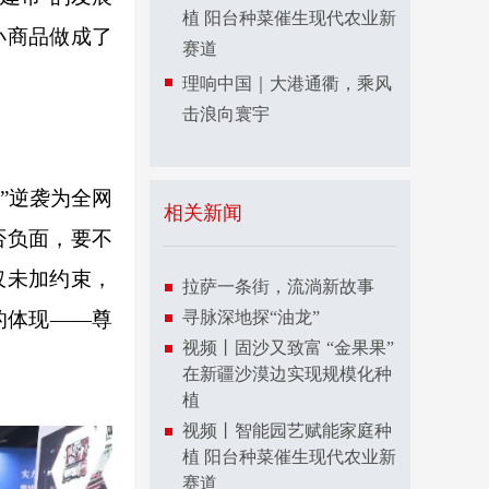
植 阳台种菜催生现代农业新
小商品做成了
赛道
理响中国｜大港通衢，乘风
击浪向寰宇
”逆袭为全网
相关新闻
否负面，要不
仅未加约束，
拉萨一条街，流淌新故事
的体现——尊
寻脉深地探“油龙”
视频丨固沙又致富 “金果果”
在新疆沙漠边实现规模化种
植
视频丨智能园艺赋能家庭种
植 阳台种菜催生现代农业新
赛道