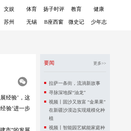
文娱
体育
扬子时评
教育
健康
苏州
无锡
B座西窗
微史记
少年志
要闻
更多>>
拉萨一条街，流淌新故事
寻脉深地探“油龙”
展经验’，这
视频丨固沙又致富 “金果果”
经验’进一步
在新疆沙漠边实现规模化种
植
视频丨智能园艺赋能家庭种
建市”的发展