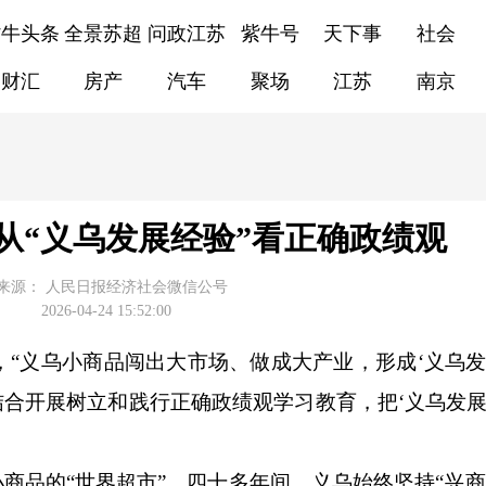
紫牛头条
全景苏超
问政江苏
紫牛号
天下事
社会
财汇
房产
汽车
聚场
江苏
南京
从“义乌发展经验”看正确政绩观
来源：
人民日报经济社会微信公号
2026-04-24 15:52:00
义乌小商品闯出大市场、做成大产业，形成‘义乌发
结合开展树立和践行正确政绩观学习教育，把‘义乌发展
小商品的“世界超市”，四十多年间，义乌始终坚持“兴商