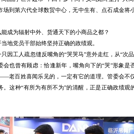
市场到第六代全球数贸中心，无中生有、点石成金将
能成为辐射中外、货通天下的小商品之都？
开当地党员干部始终坚持正确的政绩观。
只因工人疏忽缝反嘴角的“哭哭马”意外走红，从“次品
委会也曾有顾虑：恰逢新年，嘴角向下的“哭”形象是
——老百姓喜闻乐见的，一定有它的道理。管委会不
务。
这种“有所为有所不为”的清醒，正是正确政绩观