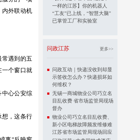
一样的江苏】你的机器人
、内外联动机
“工友”已上线，“智慧大脑”
已掌管工厂和实验室
问政江苏
更多>>
最常遇到的五
在一个窗口就
问政互动｜快递没收到却显
示签收怎么办？快递损坏如
何维权？
务中心公安综
无锡一商城物业公司巧立名
目乱收费 省市场监管局现场
督办
承想，这条行
物业公司巧立名目乱收费、
新小区电梯故障频发维修难
江苏省市场监管局现场回应
成事”反映窗