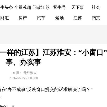
紫牛头条
全景苏超
问政江苏
紫牛号
天下事
社会
财汇
房产
汽车
聚场
江苏
南京
一样的江苏】江苏淮安：“小窗口
事、办实事
来源：
无线淮安
2026-04-25 22:00:00
在‘办不成事’反映窗口提交的诉求解决了吗？”
”