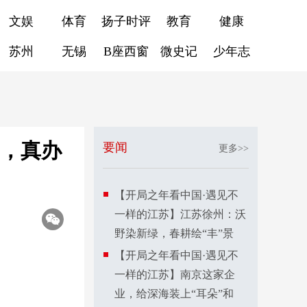
文娱
体育
扬子时评
教育
健康
苏州
无锡
B座西窗
微史记
少年志
”，真办
要闻
更多>>
【开局之年看中国·遇见不
一样的江苏】江苏徐州：沃
野染新绿，春耕绘“丰”景
【开局之年看中国·遇见不
一样的江苏】南京这家企
业，给深海装上“耳朵”和