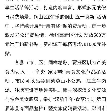
享生活节等活动，打造内容丰富、形式多元的假
日消费场景。铜山区的“乐购铜山 五一换新”活动
中，将持续开展“开票有奖”促消费活动，进一步
激发群众消费热情。徐州高新区计划发放583万
元汽车购新补贴，新能源车每档再增加1000元补
贴。
各县（市、区）同样精彩。贾汪区以特产美
食为切入口，举办“家乡味”美食文化节品鉴活
动，市民可以品尝到茱萸山小公鸡、江庄牛肉
汤、汴塘煎饼等地道美味。沛县深挖汉文化资源
与特色美食底蕴，举办“汉韵千年·食享沛县”第四
届沛县冷面品鉴推广暨文旅促消费活动。邳州市