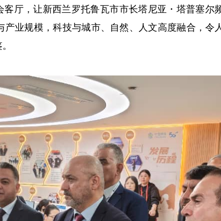
市会客厅，让新西兰罗托鲁瓦市市长塔尼亚・塔普塞尔
与产业规模，科技与城市、自然、人文高度融合，令
鉴。