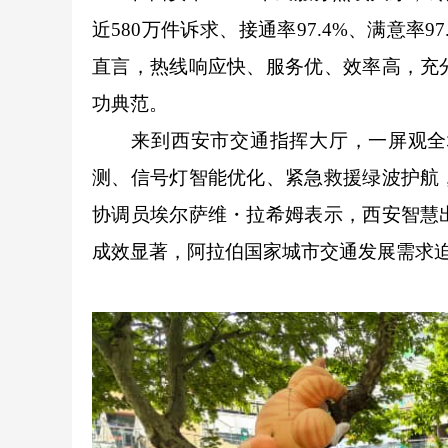
近580万件诉求、接通率97.4%、满意
直言，热线响应快、服务优、效率高，充
功典范。
来到西安市交通指挥大厅，一屏观全域
测、信号灯智能优化、紧急救援绿波护航
协调员埃尔萨维・拉希姆表示，西安智慧
成效显著，阿拉伯国家城市交通发展需求