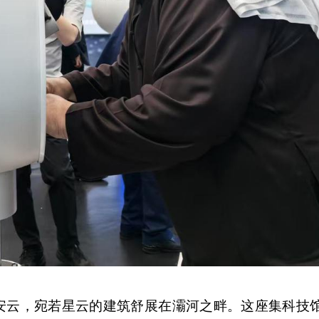
云，宛若星云的建筑舒展在灞河之畔。这座集科技