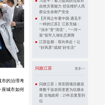
习近平：着力提高防范应对
自然灾害能力 切实维护人民
群众生命财产安全
【开局之年看中国·遇见不
一样的江苏】江苏无锡：
“浊水”变“清流”，“一河一
策”筑牢入湖生态屏障
江苏盐都：双向奔赴！让
“好风景”成就“好生活”
问政江苏
更多>>
城市的治理考
问政江苏｜淮安因项目建设
一座城市如何
将数千亩农田变更为坑塘水
面 当地政府：25年后复垦到
位