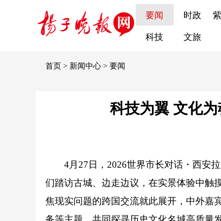
要闻
时政
科技
文旅
首页
>
新闻中心
>
要闻
科技为翼 文化为
4月27日，2026世界市长对话・
们踏访古城、边走边议，在实景体验中触
焦现实问题的跨国交流就此展开，中外嘉
务等主题，共同探寻历史文化名城高质量