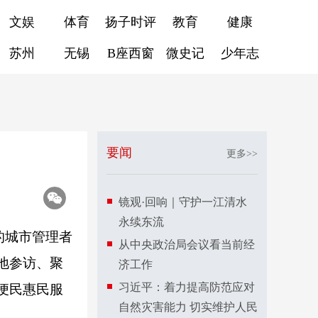
文娱
体育
扬子时评
教育
健康
苏州
无锡
B座西窗
微史记
少年志
要闻
更多>>
镜观·回响｜守护一江清水
永续东流
的城市管理者
从中央政治局会议看当前经
地参访、聚
济工作
习近平：着力提高防范应对
便民惠民服
自然灾害能力 切实维护人民