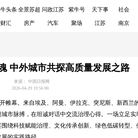
紫牛头条
全景苏超
问政江苏
紫牛号
天下事
社会
财汇
房产
汽车
聚场
江苏
南京
魂 中外城市共探高质量发展之路
来源：
中国日报网
2026-04-29 19:56:00
西安拉开帷幕。来自埃及、阿曼、伊拉克、突尼斯、新西兰
摸城市脉搏，在坦诚对话中交流治理心得。一场立足实
宾围绕科技赋能治理、文化传承创新、绿色低碳转型、
发展的实践路径。