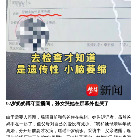
92岁奶奶蹲守直播间，孙女哭她在屏幕外也哭了
由于需要人照顾，瑶瑶目前和爸爸住在杭州。她告诉记者，虽然爸
妈不在一起了，但父母对自己的爱没有减少。“我和她母亲早年就
离婚，分开后前妻才发病，瑶瑶29岁确诊。采访中，父亲透露，瑶