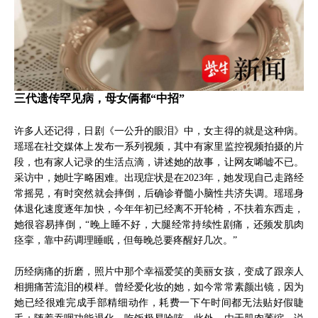
三代遗传罕见病，母女俩都“中招”
许多人还记得，日剧《一公升的眼泪》中，女主得的就是这种病。
瑶瑶在社交媒体上发布一系列视频，其中有家里监控视频拍摄的片
段，也有家人记录的生活点滴，讲述她的故事，让网友唏嘘不已。
采访中，她吐字略困难。出现症状是在2023年，她发现自己走路经
常摇晃，有时突然就会摔倒，后确诊脊髓小脑性共济失调。瑶瑶身
体退化速度逐年加快，今年年初已经离不开轮椅，不扶着东西走，
她很容易摔倒，“晚上睡不好，大腿经常持续性剧痛，还频发肌肉
痉挛，靠中药调理睡眠，但每晚总要疼醒好几次。”
历经病痛的折磨，照片中那个幸福爱笑的美丽女孩，变成了跟亲人
相拥痛苦流泪的模样。曾经爱化妆的她，如今常常素颜出镜，因为
她已经很难完成手部精细动作，耗费一下午时间都无法贴好假睫