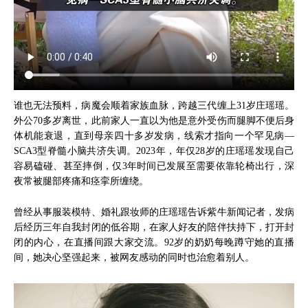
谁也无法预料，病魔会顺着家族血脉，跨越三代缠上31岁庄瑶瑶。
外公70多岁离世，此前家人一直以为他是意外受伤而腿脚不便后身
体机能衰退，直到母亲四十多岁发病，线索才指向一个罕见病—
SCA3型脊髓小脑共济失调。2023年，年仅28岁的庄瑶瑶发现自己
容易磕碰、甚至摔倒，仅3年时间已发展至需要依靠轮椅出行，深
夜常被腿部疼痛和痉挛所缠绕。
曾经从事服装模特、婚礼跟妆师的庄瑶瑶告诉紫牛新闻记者，发病
后经历三年自我封闭的低谷期，在家人好友的陪伴扶持下，打开封
闭的内心，在直播间跟大家交流。92岁的奶奶每晚蹲守她的直播
间，她决心坚强起来，被网友感动的同时也治愈着别人。