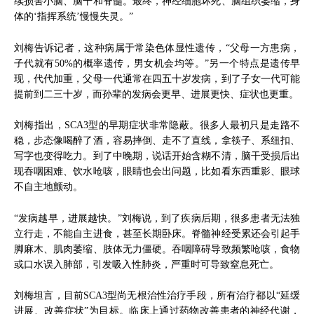
续损害小脑、脑干和脊髓。最终，神经细胞坏死、脑组织萎缩，身
体的‘指挥系统’慢慢失灵。”
刘梅告诉记者，这种病属于常染色体显性遗传，“父母一方患病，
子代就有50%的概率遗传，男女机会均等。”另一个特点是遗传早
现，代代加重，父母一代通常在四五十岁发病，到了子女一代可能
提前到二三十岁，而孙辈的发病会更早、进展更快、症状也更重。
刘梅指出，SCA3型的早期症状非常隐蔽。很多人最初只是走路不
稳，步态像喝醉了酒，容易摔倒、走不了直线，拿筷子、系纽扣、
写字也变得吃力。到了中晚期，说话开始含糊不清，脑干受损后出
现吞咽困难、饮水呛咳，眼睛也会出问题，比如看东西重影、眼球
不自主地颤动。
“发病越早，进展越快。”刘梅说，到了疾病后期，很多患者无法独
立行走，不能自主进食，甚至长期卧床。脊髓神经受累还会引起手
脚麻木、肌肉萎缩、肢体无力僵硬。吞咽障碍导致频繁呛咳，食物
或口水误入肺部，引发吸入性肺炎，严重时可导致窒息死亡。
刘梅坦言，目前SCA3型尚无根治性治疗手段，所有治疗都以“延缓
进展、改善症状”为目标。临床上通过药物改善患者的神经代谢，