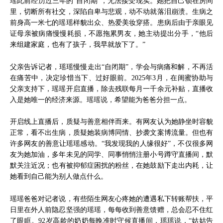
瑶此前经历过三年的“自闭期”，无法接受现实。她把自己锁在房间
里，切断所有社交，深陷自卑与悲观，动不动就落泪崩溃。生病之
前身高一米七的瑶瑶样貌出众、热爱美妆穿搭。患病后由于亲眼见
证母亲被病痛慢慢耗损，不愿拖累男友，她主动提出分手，“他后
来组建家庭，也有了孩子，我早就放下了。”
父亲告诉记者，瑶瑶慢慢走出“自闭期”，学会与病痛和解，不再活
在痛苦中，决定珍惜当下、过好眼前。2025年3月，在闺蜜协助与
父亲支持下，瑶瑶开启直播，除去残联每月一千余元补贴，直播收
入是她唯一的经济来源。瑶瑶说，希望能为爸爸分担一点。
开启线上直播后，质疑与善意相伴而来。有网友认为她静坐时容貌
正常，看不出生病，质疑她装病博同情、抄袭文案博流量。但也有
许多网友的善意让瑶瑶感动。“我发现我的人缘很好”，不仅很多网
友为她加油，多年未见的同学、同事悄悄注册小号蹲守直播间，默
默关注近况；也有被抑郁症困扰的粉丝，在她鼓励下走出内耗，让
她看到自己能为别人做点什么。
瑶瑶爸爸对记者说，有些陌生网友心疼她的遭遇私下转账帮扶，平
日里在外人前隐忍坚强的瑶瑶，每每收到善意馈赠，总会忍不住红
了眼眶。92岁高龄的奶奶每晚准时守候直播间，瑶瑶说，“姑姑告