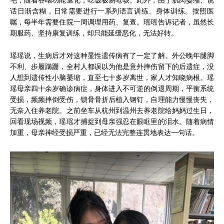
毛；随着吞咽功能退化，吃饭极易呛咳。此外，由于肌肉萎缩、说
话日渐含糊，日常需要进行一系列语言训练、身体训练。按照医
嘱，每半年需要住院一周调理用药、复查。瑶瑶告诉记者，虽然长
期服药、坚持康复训练，却只能延缓恶化，无法好转。
瑶瑶说，生病后才对这种显性遗传病有了一定了解。外公晚年腿脚
不利、步履蹒跚，全村人都误以为他是意外摔伤留下的后遗症，没
人想到遗传性小脑萎缩，直至七十多岁离世，家人才知晓病根。瑶
瑶母亲四十余岁确诊病症，身体进入不可逆的倒退周期，平衡系统
受损，频频摔倒受伤，锁骨骨折后植入钢钉，自理能力慢慢丧失，
无奈入住养老院。之前坐车从杭州到温州去养老院给妈妈过生日，
回看现场视频，瑶瑶才捕捉到母亲强忍在眼眶里的泪水。随着病情
加重，母亲神经受损严重，已经无法完整连贯地表达一句话。