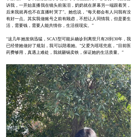
诉我，一开始直播我在镜头前落泪，奶奶就在屏幕另一端跟着哭，
后来我就再也不在直播时哭了”。她也说，“每天都会有人问我有没
有好一点。其实我做账号之前有顾虑，不想让人同情我，但是要生
活，需要钱，需要人能共情你，生活很现实。”
“这几年她发病迅猛，SCA3型可能从确诊到离世只有20到30年，我
已经替她做好了规划，我可以陪着她。”父爱为瑶瑶兜底，“目前医
药费够用，真遇上难处，我就砸锅卖铁，保证她的生活质量。”