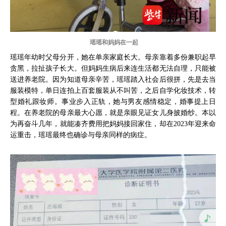
瑶瑶和妈妈在一起
瑶瑶年幼时父母分开，她在单亲家庭长大。母亲靠着多份兼职起早
贪黑，拉扯孩子长大。但妈妈生病后来连生活都无法自理，只能被
送进养老院。因为知道母亲辛苦，瑶瑶踏入社会后很拼，先是去当
服装模特，单日连拍上百套服装从不叫苦，之后自学化妆技术，转
型婚礼跟妆师。事业步入正轨，她与男友感情稳定，婚事提上日
程。在养老院的母亲最大心愿，就是亲眼见证女儿身披婚纱。本以
为再奋斗几年，就能凑齐费用把妈妈接回家住，却在2023年迎来命
运重击，瑶瑶最终也确诊与母亲同样的病症。