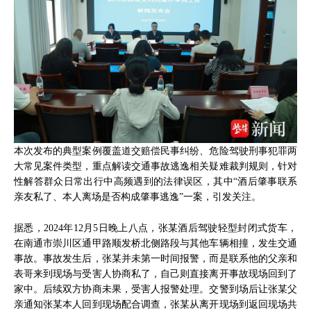
本次发布的典型案例覆盖道交赔偿民事纠纷、危险驾驶刑事犯罪两
大常见案件类型，重点解读交通事故逃逸相关疑难裁判规则，针对
性解答群众日常出行中高频遇到的法律误区，其中“酒后肇事联系
亲友私了、本人离场是否构成肇事逃逸”一案，引发关注。
据悉，2024年12月5日晚上八点，张某酒后驾驶轻型封闭式货车，
在南通市崇川区通甲路顺发桥北侧路段与其他车辆相撞，发生交通
事故。事故发生后，张某并未第一时间报警，而是联系他的父亲和
表哥来到现场与受害人协商私了，自己则直接离开事故现场回到了
家中。后续双方协商未果，受害人报警处理。交警到场后让张某父
亲通知张某本人回到现场配合调查，张某从离开现场到返回现场共