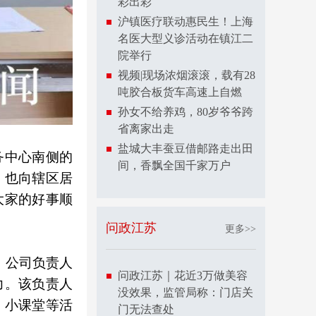
彩出彩
沪镇医疗联动惠民生！上海
名医大型义诊活动在镇江二
院举行
视频|现场浓烟滚滚，载有28
吨胶合板货车高速上自燃
孙女不给养鸡，80岁爷爷跨
省离家出走
盐城大丰蚕豆借邮路走出田
务中心南侧的
间，香飘全国千家万户
，也向辖区居
大家的好事顺
问政江苏
更多>>
。公司负责人
问政江苏｜花近3万做美容
力。该负责人
没效果，监管局称：门店关
、小课堂等活
门无法查处