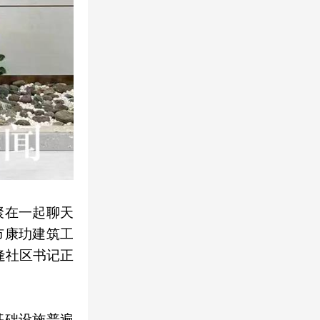
聚在一起聊天
市康玏建筑工
逢社区书记正
基础设施普遍