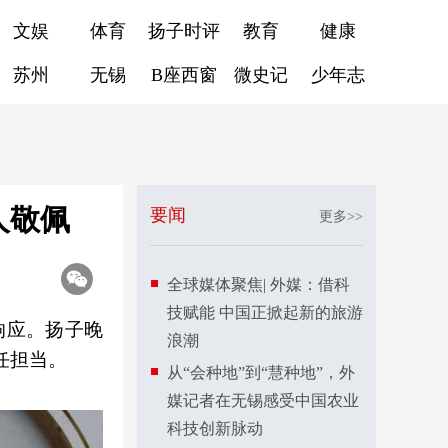
文娱
体育
扬子时评
教育
健康
苏州
无锡
B座西窗
微史记
少年志
人敬佩
要闻
更多>>
全球媒体聚焦| 外媒：借科
技赋能 中国正掀起新的旅游
响应。扬子晚
浪潮
任担当。
从“会种地”到“慧种地”，外
媒记者在无锡感受中国农业
科技创新脉动