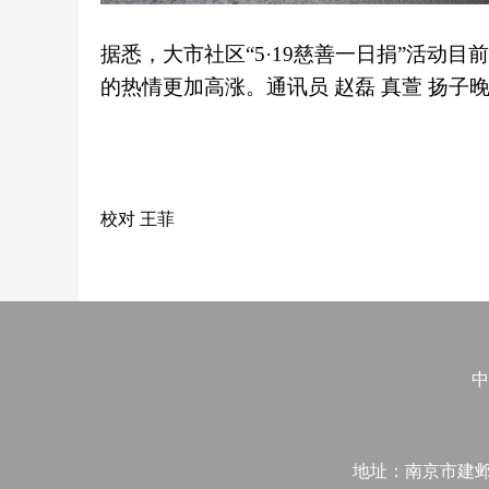
据悉，大市社区“5·19慈善一日捐”活动
的热情更加高涨。通讯员 赵磊 真萱 扬子晚
校对 王菲
中
地址：南京市建邺区江