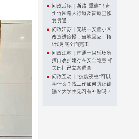
问政后续｜断路“重连”！苏
州竹园路人行道及盲道已修
复贯通
问政江苏｜无锡一安置小区
改造进度慢，当地回应：预
计6月底全面完工
问政江苏｜南通一娱乐场所
擅自改扩建存在安全隐患 相
关部门已立案调查
问政互动｜“技能夜校”可以
学什么？找工作如何防止被
骗？大学生见习有补贴吗？