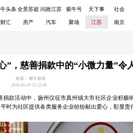
紫牛头条
全景苏超
问政江苏
紫牛号
天下事
社会
财汇
房产
汽车
聚场
江苏
南京
心”，慈善捐款中的“小微力量”令
来源：
紫牛新闻
2026-05-29 15:23:00
善捐款活动中，扬州仪征市真州镇大市社区企业积极
许多平时为社区提供各类服务企业纷纷献出爱心，彰显责