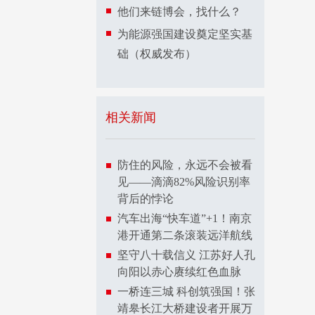
他们来链博会，找什么？
为能源强国建设奠定坚实基
础（权威发布）
相关新闻
防住的风险，永远不会被看
见——滴滴82%风险识别率
背后的悖论
汽车出海“快车道”+1！南京
港开通第二条滚装远洋航线
坚守八十载信义 江苏好人孔
向阳以赤心赓续红色血脉
一桥连三城 科创筑强国！张
靖皋长江大桥建设者开展万