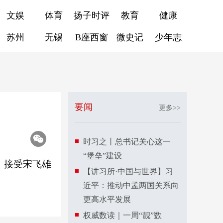
文娱
体育
扬子时评
教育
健康
苏州
无锡
B座西窗
微史记
少年志
要闻
更多>>
时习之丨总书记关心这一
“堡垒”建设
，接受宋飞雄
【讲习所·中国与世界】习
。
近平：推动中孟两国关系向
更高水平发展
权威数读｜一周“靓”数