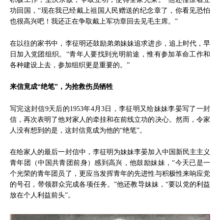
功回国，“现在我已经戴上祖国人民赠送的纪念章了，你看见恐怕
也很高兴吧！我还正在争取戴上军功章回去见毛主席。”
在以往的家书中，李征明还鼓励弟弟妹妹追求进步，追上时代，早
日加入党团组织。“青年人要找到光明前途，惟有参加革命工作和
各种建设上去，参加组织更是重要的。”
来信竟成“绝笔”，为抢救伤员牺牲
写完这封信9天后的1953年4月3日，李征明又给妹妹李晏写了一封
信，再次表明了他对家人的牵挂和在前线立功的决心。然而，令家
人没有想到的是，这封信竟成为他的“绝笔”。
在给家人的最后一封信中，李征明为妹妹李晏加入中国新民主主义
青年团（中国共青团前身）感到高兴，他鼓励妹妹，“今天已是一
个光荣的青年团员了，更应当发挥青年的先进性与积极性来响应党
的号召，带领群众完成各项任务。”他还教导妹妹，“要以党的利益
放在个人利益前头”。