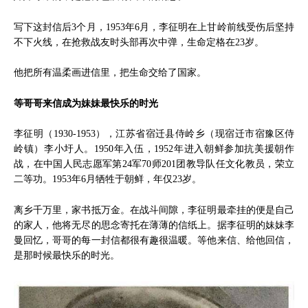
写下这封信后3个月，1953年6月，李征明在上甘岭前线受伤后坚持
不下火线，在抢救战友时头部再次中弹，生命定格在23岁。
他把所有温柔画进信里，把生命交给了国家。
等哥哥来信成为妹妹最快乐的时光
李征明（1930-1953），江苏省宿迁县侍岭乡（现宿迁市宿豫区侍
岭镇）李小圩人。1950年入伍，1952年进入朝鲜参加抗美援朝作
战，在中国人民志愿军第24军70师201团教导队任文化教员，荣立
二等功。1953年6月牺牲于朝鲜，年仅23岁。
离乡千万里，家书抵万金。在战斗间隙，李征明最牵挂的便是自己
的家人，他将无尽的思念寄托在薄薄的信纸上。据李征明的妹妹李
曼回忆，哥哥的每一封信都很有趣很温暖。等他来信、给他回信，
是那时候最快乐的时光。