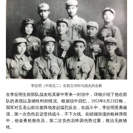
李征明（中排左二）生前立功时与战友的合影
在李征明生前部队战友给其家中寄来一封信中，详细介绍了他在部
队的表现以及牺牲时的情况。根据信中回忆，1953年6月23日晚，
我军对五圣山前沿敌阵地发起猛烈反击，在战斗中，李征明英勇顽
强，第一次负伤后还坚持战斗，不下火线。在硝烟弥漫的枪林弹雨
中，他奋勇抢救伤员，第二次负伤后终因伤势过重，救治无效牺
牲。