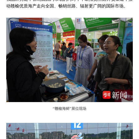
动赣榆优质海产走向全国、畅销丝路、辐射更广阔的国际市场。
“赣榆海鲜”展位现场