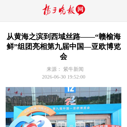
从黄海之滨到西域丝路——“赣榆海
鲜”组团亮相第九届中国—亚欧博览
会
来源：
紫牛新闻
2026-06-30 19:52:00