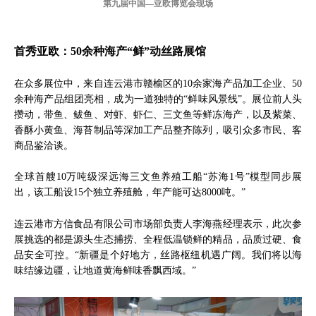
第九届中国—亚欧博览会现场
首秀亚欧：50余种海产“鲜”动丝路展馆
在众多展位中，来自连云港市赣榆区的10余家海产品加工企业、50
余种海产品组团亮相，成为一道独特的“鲜味风景线”。展位前人头
攒动，带鱼、鲅鱼、对虾、虾仁、三文鱼等鲜冻海产，以及紫菜、
香酥小黄鱼、海苔制品等深加工产品整齐陈列，吸引众多市民、客
商品鉴洽谈。
全球首艘10万吨级深远海三文鱼养殖工船“苏海1号”模型同步展
出，该工船设15个独立养殖舱，年产能可达8000吨。”
连云港市方信食品有限公司市场部负责人李海燕经理表示，此次参
展挑选的都是源头生态捕捞、全程低温锁鲜的精品，品质过硬、食
品安全可控。“新疆是个好地方，丝路枢纽机遇广阔。我们将以海
味结缘边疆，让地道黄海鲜味香飘西域。”