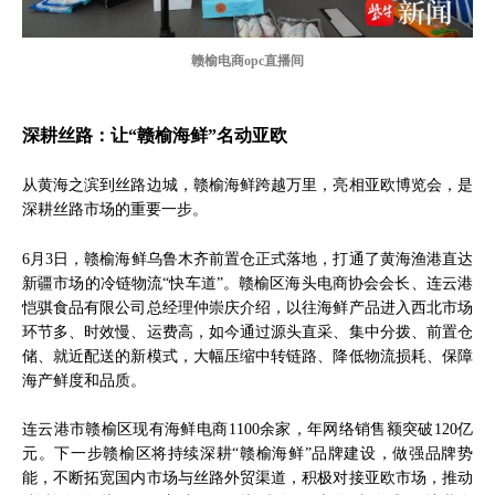
赣榆电商opc直播间
深耕丝路：让“赣榆海鲜”名动亚欧
从黄海之滨到丝路边城，赣榆海鲜跨越万里，亮相亚欧博览会，是
深耕丝路市场的重要一步。
6月3日，赣榆海鲜乌鲁木齐前置仓正式落地，打通了黄海渔港直达
新疆市场的冷链物流“快车道”。赣榆区海头电商协会会长、连云港
恺骐食品有限公司总经理仲崇庆介绍，以往海鲜产品进入西北市场
环节多、时效慢、运费高，如今通过源头直采、集中分拨、前置仓
储、就近配送的新模式，大幅压缩中转链路、降低物流损耗、保障
海产鲜度和品质。
连云港市赣榆区现有海鲜电商1100余家，年网络销售额突破120亿
元。下一步赣榆区将持续深耕“赣榆海鲜”品牌建设，做强品牌势
能，不断拓宽国内市场与丝路外贸渠道，积极对接亚欧市场，推动