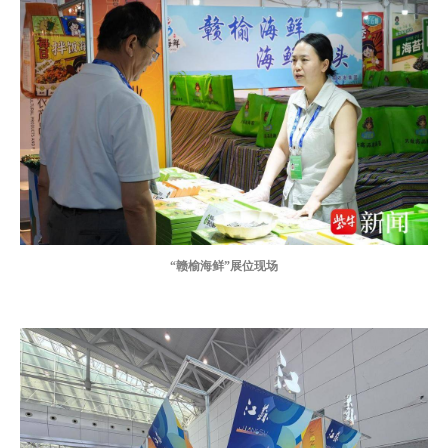
“赣榆海鲜”展位现场