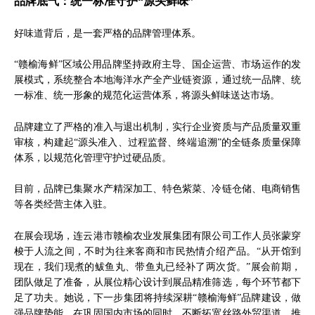
品牌底气：统一标准守护“源头鲜味”
好味道背后，是一套严格的品牌管理体系。
“赣榆海鲜”区域公用品牌坚持政府主导、国企运营、市场运作的发
展模式，系统整合本地海洋水产全产业链资源，通过统一品牌、统
一标准、统一形象的规范化运营体系，将源头鲜味送达市场。
品牌建立了严格的准入与退出机制，实行企业资质与产品质量双重
审核，构建起“源头准入、过程监督、终端追溯”的全链条质量保障
体系，以规范化管理守护过硬品质。
目前，品牌已集聚水产精深加工、特色紫菜、冷链仓储、电商销售
等各类经营主体入驻。
在展会现场，连云港市赣榆农业发展集团有限公司工作人员张蒙穿
梭于人流之间，不时为往来客商和市民热情介绍产品。“从开馆到
现在，我们现煮的鲅鱼丸、带鱼丸已经补了两次货。”展会前期，
团队做足了准备，从展位精心设计到展品精准筛选，每个环节都下
足了功夫。她说，下一步集团将持续深耕“赣榆海鲜”品牌建设，做
强品牌势能，在巩固国内市场的同时，不断拓宽丝路外贸渠道，推