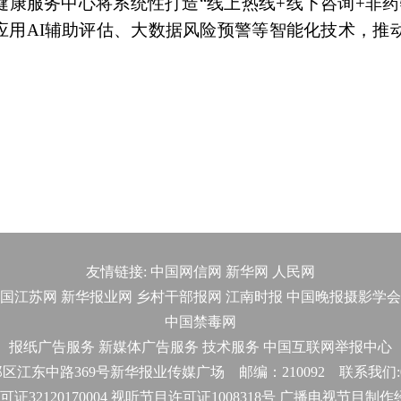
康服务中心将系统性打造“线上热线+线下咨询+非药
应用AI辅助评估、大数据风险预警等智能化技术，推
友情链接:
中国网信网
新华网
人民网
国江苏网
新华报业网
乡村干部报网
江南时报
中国晚报摄影学会
中国禁毒网
报纸广告服务
新媒体广告服务
技术服务
中国互联网举报中心
东中路369号新华报业传媒广场 邮编：210092 联系我们:025-
32120170004 视听节目许可证1008318号 广播电视节目制