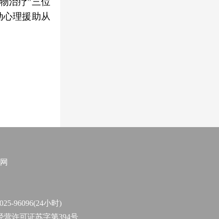
物治疗”三位
动心理援助从
网
96096(24小时)
作经营许可证苏字第394号