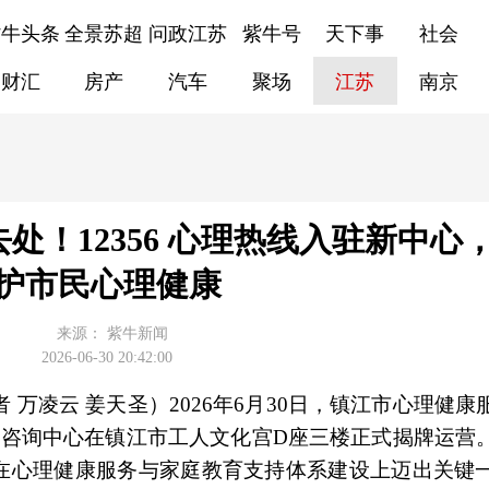
紫牛头条
全景苏超
问政江苏
紫牛号
天下事
社会
财汇
房产
汽车
聚场
江苏
南京
处！12356 心理热线入驻新中心
护市民心理健康
来源：
紫牛新闻
2026-06-30 20:42:00
者 万凌云 姜天圣）2026年6月30日，镇江市心理健
教育咨询中心在镇江市工人文化宫D座三楼正式揭牌运营
在心理健康服务与家庭教育支持体系建设上迈出关键