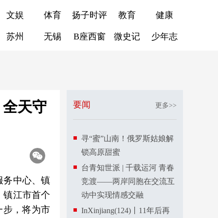
文娱
体育
扬子时评
教育
健康
苏州
无锡
B座西窗
微史记
少年志
，全天守
要闻
更多>>
寻“蜜”山南！俄罗斯姑娘解
锁高原甜蜜
台青知世派 | 千载运河 青春
康服务中心、镇
竞渡——两岸同胞在交流互
。镇江市首个
动中实现情感交融
一步，将为市
InXinjiang(124)丨11年后再