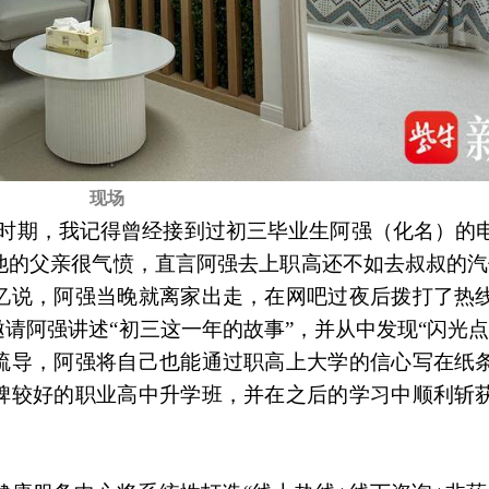
现场
忙时期，我记得曾经接到过初三毕业生阿强（化名）的
他的父亲很气愤，直言阿强去上职高还不如去叔叔的汽
忆说，阿强当晚就离家出走，在网吧过夜后拨打了热
请阿强讲述“初三这一年的故事”，并从中发现“闪光点
疏导，阿强将自己也能通过职高上大学的信心写在纸
碑较好的职业高中升学班，并在之后的学习中顺利斩