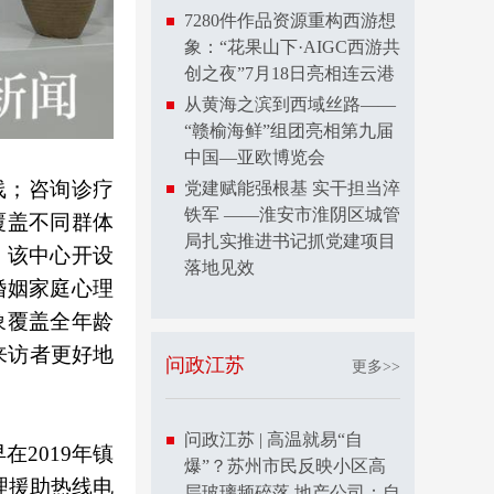
7280件作品资源重构西游想
象：“花果山下·AIGC西游共
创之夜”7月18日亮相连云港
从黄海之滨到西域丝路——
“赣榆海鲜”组团亮相第九届
中国—亚欧博览会
线；咨询诊疗
党建赋能强根基 实干担当淬
铁军 ——淮安市淮阴区城管
覆盖不同群体
局扎实推进书记抓党建项目
。该中心开设
落地见效
婚姻家庭心理
象覆盖全年龄
来访者更好地
问政江苏
更多>>
问政江苏 | 高温就易“自
2019年镇
爆”？苏州市民反映小区高
理援助热线电
层玻璃频碎落 地产公司：自