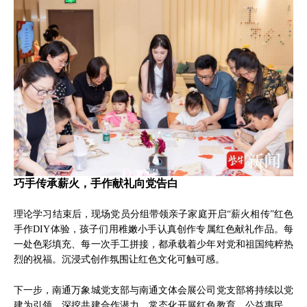
巧手传承薪火，手作献礼向党告白
理论学习结束后，现场党员分组带领亲子家庭开启“薪火相传”红色
手作DIY体验，孩子们用稚嫩小手认真创作专属红色献礼作品。每
一处色彩填充、每一次手工拼接，都承载着少年对党和祖国纯粹热
烈的祝福。沉浸式创作氛围让红色文化可触可感。
下一步，南通万象城党支部与南通文体会展公司党支部将持续以党
建为引领，深挖共建合作潜力，常态化开展红色教育、公益惠民、