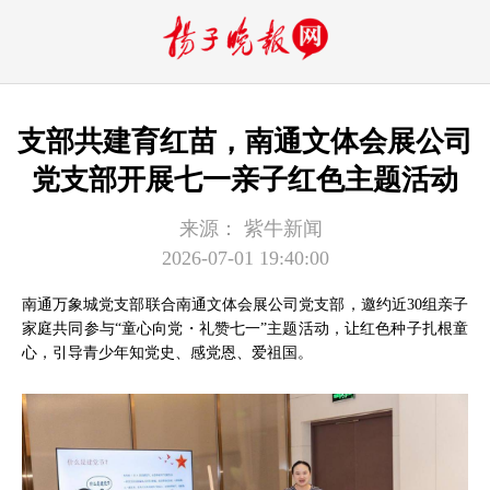
支部共建育红苗，南通文体会展公司
党支部开展七一亲子红色主题活动
来源：
紫牛新闻
2026-07-01 19:40:00
南通万象城党支部联合南通文体会展公司党支部，邀约近30组亲子
家庭共同参与“童心向党・礼赞七一”主题活动，让红色种子扎根童
心，引导青少年知党史、感党恩、爱祖国。