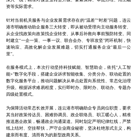
资等实际需求。
针对当前机关服务与企业发展需求存在的“温差”“时差”问题，连云
港市明确推动助企服务三大转变，即从被动受理向主动服务转变、
从企业找政策向政策找企业转变、从事后补救向事前预防转变。同
时建立“一企一策、一事一议、联合会办、专班攻坚”闭环机制，快
速响应、高效化解企业发展难题，切实打通服务企业“最后一公
里”。
在服务模式上，本次行动坚持科技赋能、智慧助企，依托“人工智
能+”数字化手段，搭建企业诉求智能收集、分类分办、联动处置的
数字化服务平台，推动问题解决从单点处置向系统性、常态化治理
升级。根据诉求难易程度，实行即时办、限时办、联动办、专题办
四级处置模式。
为保障活动常态长效开展，连云港市明确助企专员岗位职责，要求
其当好政策传达员、困难协调员、政企联络员、职工暖心人，精准
推送惠企政策，畅通政企沟通渠道。同时划定严明纪律红线，严禁
纸上结对、空挂帮扶，严守企业商业秘密，坚决杜绝形式主义，构
建亲而有度、清而有为的新型政商关系。