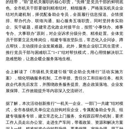
的纽带，“助”是机关履职的核心职责，“先锋”是党员干部的鲜明底
色。全市机关干部要做到精准结对、精细服务，严格落实机关企业
结对共建机制，择优配备助企专员，全面履行信息报送、企情摸
排、帮办代办、联络沟通、贴心服务五项职责。同时坚持务实助
企、实干破题，搭建常态化政企对接平台，按照“小事快办、难事
专办、大事联办”原则，对企业诉求分级分类、精准处置。全体党
员干部要立足先锋岗位，组建专项攻坚队伍，常态化入企问诊、蹲
点帮扶，主动摸排企业发展难题。此外，聚焦企业职工民生需求，
推行党员干部与困难职工“1+1”结对帮扶模式，用心用情解决职工
急难愁盼，让惠企暖企服务落地生根。
会上解读了《市级机关党建引领“联企助企先锋行”活动实施方
案》，细化明确服务机制、工作举措、责任分工和目标任务。相关
政企代表先后发言，并围绕政务服务提质、惠企政策落地、企业发
展保障、工作效能提升等内容深入交流研讨。
据了解，本次活动创新推行“一机关一企业、一部门一共建”结对模
式，全市各级机关单位定点挂钩对应企业，专属配备助企专员、组
建专项服务专班，建立常态化上门服务、全程跟踪帮办机制，要求
工作人员走出办公室、走进生产车间，带着政策、资源和解决方案
深入一线，精准对接企业转型升级、要素保障、审批办理、用工融