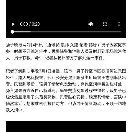
扬子晚报网7月4日讯（通讯员 晨炜 久建 记者 陈咏）男子因家庭事
务一时想不开跳河轻生，民警辅警和消防人员及时赶到现场跳河救
人，男子获救。4日，记者从扬州警方了解到这一事件。
记者了解到，事发7月1日凌晨，该市一男子行至市区槐泗河边意图
轻生，路人见状报警。邗江公安分局江阳派出所民警王志刚率队出
警。民警到场后，该男子情绪愈发激动，奔跑至河畔桥边栏杆处，
扬言如果再靠近自己就跳河。民警交流劝阻过程中得知，该男子已
经饮酒且服用了头孢类药物。民警贴心安抚，稳定其情绪，言谈中
悄然靠近，想瞅准机会拉住对方，但该男子情绪激动，不顾一切地
跃入河中。