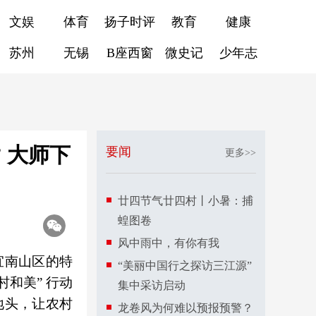
文娱
体育
扬子时评
教育
健康
苏州
无锡
B座西窗
微史记
少年志
 大师下
要闻
更多>>
廿四节气廿四村丨小暑：捕
蝗图卷
风中雨中，有你有我
宜南山区的特
“美丽中国行之探访三江源”
村和美” 行动
集中采访启动
地头，让农村
龙卷风为何难以预报预警？