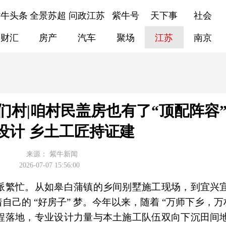
紫牛头条
全景苏超
问政江苏
紫牛号
天下事
社会
财汇
房产
汽车
聚场
江苏
南京
咱们村|咱村民盖房也有了“顶配阵容”
设计 乡土工匠持证建
来源：
紫牛新闻
2026-07-07 15:56:00
派繁忙。从如皋白蒲镇的乡间别墅施工现场，到宜兴
己的 “好房子” 梦。今年以来，随着 “万师下乡，万
程落地，专业设计力量与本土施工队伍双向下沉田间