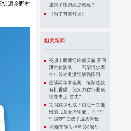
正拂遍乡野村
遇到了该跑还是该躲？
《为了万家灯火》
相关新闻
视频〡腾库迎峰保安澜 开闸
泄洪筑防线——石梁河水库
今年首次泄洪迎战强降雨
连续两年拿金奖！恒顺这款
有机香醋，凭实力在行业顶
级赛事上“冒尖”
哭闹减少七成！镇江一院推
出的儿童无痛输液，把 “打
针噩梦” 变成了温柔体验
视频|车辆失控坠5米深盐