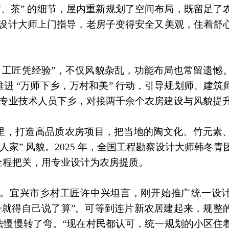
竹、茶” 的细节，屋内重新规划了空间布局，既留足了
了设计大师上门指导，老房子变得安全又美观，住着舒
，工匠凭经验”，不仅风貌杂乱，功能布局也常留遗憾
进 “万师下乡，万村和美” 行动，引导规划师、建筑
人次专业技术人员下乡，对接两千余个农房建设与风貌提
里，打造高品质农房项目，把当地的陶文化、竹元素
人家” 风貌。2025 年，全国工程勘察设计大师韩冬
全程把关，用专业设计为农房提质。
。宜兴市乡村工匠许中兴坦言，刚开始推广统一设
子就得自己说了算”。可等到连片新农居建起来，规整
法慢慢转了弯。“现在村民都认可，统一规划的小区住