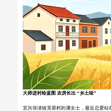
大师进村绘蓝图 农房长出 “乡土味”
宜兴张渚镇芙蓉村的潘女士，最近总爱站