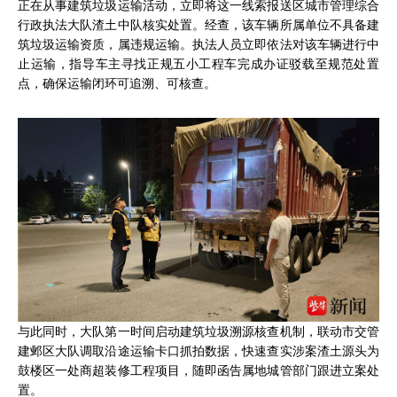
正在从事建筑垃圾运输活动，立即将这一线索报送区城市管理综合
行政执法大队渣土中队核实处置。经查，该车辆所属单位不具备建
筑垃圾运输资质，属违规运输。执法人员立即依法对该车辆进行中
止运输，指导车主寻找正规五小工程车完成办证驳载至规范处置
点，确保运输闭环可追溯、可核查。
与此同时，大队第一时间启动建筑垃圾溯源核查机制，联动市交管
建邺区大队调取沿途运输卡口抓拍数据，快速查实涉案渣土源头为
鼓楼区一处商超装修工程项目，随即函告属地城管部门跟进立案处
置。