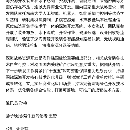
海资源开发装备在水下感知、资源探测、智能控制、采选协同等方
面仍存在不足，难以支撑商业化开发。面向国家重大战略需求，研
发团队依托东南大学人工智能、机器人、智能感知与控制等优势学
科基础，研制集羽流抑制、多模态感知、水声极低码率压缩通信、
原位磁选富集等技术于一体的深海开发系统。本次海试，团队完整
开展了装备布放、水下巡航、开采作业、资源分选、设备回收等流
程测试，验证了深海资源开发装备智能感知路径决策、无线视频通
信、铣挖羽流抑制、海底资源分选等功能。
深海战略资源开发是海洋强国建设重要组成部分，相关成套装备技
术自主可控，对稳固国内关键矿产供应链意义重大。据团队介绍，
下一步研发工作将紧扣“十五五”深海资源保障相关规划要求，持续
围绕深海开发核心技术迭代升级，联动海洋工程产业单位推进科研
成果转化。立足实际商业化应用场景，持续完善深海绿色开发技术
体系，优化装备综合性能，打磨可落地、可推广的成套技术方案。
通讯员 孙艳
扬子晚报/紫牛新闻记者 王赟
校对 朱亚萍