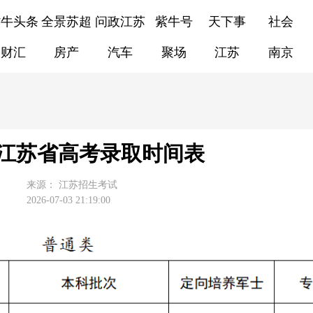
紫牛头条
全景苏超
问政江苏
紫牛号
天下事
社会
财汇
房产
汽车
聚场
江苏
南京
6年江苏省高考录取时间表
来源：
江苏招生考试
2026-07-03 21:19:00