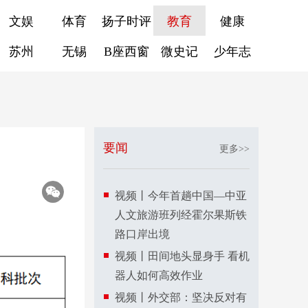
文娱
体育
扬子时评
教育
健康
苏州
无锡
B座西窗
微史记
少年志
要闻
更多>>
视频丨今年首趟中国—中亚
人文旅游班列经霍尔果斯铁
路口岸出境
视频丨田间地头显身手 看机
器人如何高效作业
视频丨外交部：坚决反对有