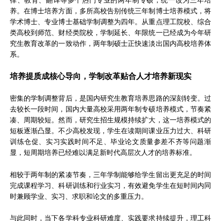
律、教育、翻译等多个热门专业的两年制专硕，统一改为三年培
养。在博士培养方面，多所高校告别传统三年制博士培养模式，将
学术博士、专业博士基础学制调整为四年。从重点理工院校、综合
类高校到师范、财经类院校，学制延长、年限统一已经成为今年研
究生教育改革的一致动作，两年制硕士正快速淡出国内高校培养体
系。
培养提质成核心导向，学制改革贴合人才培养新现实
密集的学制调整背后，是国内研究生教育培养思路的深刻转变。过
去较长一段时间，国内大量高校采用两年制专硕培养模式，节奏紧
凑、周期较短。然而，研究生招生规模持续扩大，这一培养模式的
短板逐渐凸显。不少高校发现，学生在读期间课业压力过大、科研
训练仓促、实习实践时间不足、毕业论文质量参差不齐等问题渐
显，短周期培养已经难以满足新时代高层次人才的培养标准。
相较于两年制的紧凑节奏，三年学制能够给学生留出更充足的时间
完成课程学习、科研训练和行业实习，有效避免学生在短时间内同
时兼顾学业、实习、求职和论文的多重压力。
与此同时，当下各学科专业科研难度、实践要求持续提升，理工科