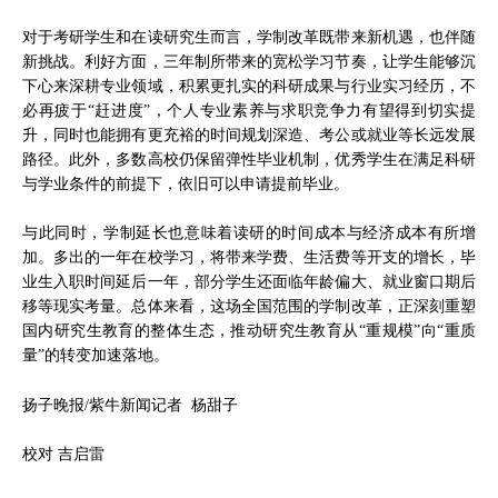
对于考研学生和在读研究生而言，学制改革既带来新机遇，也伴随
新挑战。利好方面，三年制所带来的宽松学习节奏，让学生能够沉
下心来深耕专业领域，积累更扎实的科研成果与行业实习经历，不
必再疲于“赶进度”，个人专业素养与求职竞争力有望得到切实提
升，同时也能拥有更充裕的时间规划深造、考公或就业等长远发展
路径。此外，多数高校仍保留弹性毕业机制，优秀学生在满足科研
与学业条件的前提下，依旧可以申请提前毕业。
与此同时，学制延长也意味着读研的时间成本与经济成本有所增
加。多出的一年在校学习，将带来学费、生活费等开支的增长，毕
业生入职时间延后一年，部分学生还面临年龄偏大、就业窗口期后
移等现实考量。总体来看，这场全国范围的学制改革，正深刻重塑
国内研究生教育的整体生态，推动研究生教育从“重规模”向“重质
量”的转变加速落地。
扬子晚报/紫牛新闻记者 杨甜子
校对 吉启雷