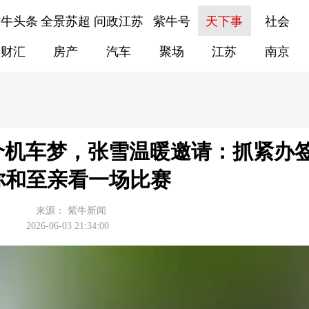
紫牛头条
全景苏超
问政江苏
紫牛号
天下事
社会
财汇
房产
汽车
聚场
江苏
南京
个机车梦，张雪温暖邀请：抓紧办
你和至亲看一场比赛
来源：
紫牛新闻
2026-06-03 21:34:00