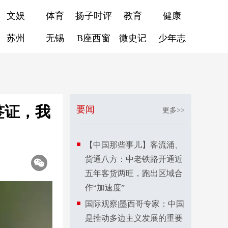
文娱
体育
扬子时评
教育
健康
苏州
无锡
B座西窗
微史记
少年志
签证，我
要闻
更多>>
【中国那些事儿】客流涌、
货通八方：中老铁路开通近
五年客货两旺，跑出区域合
作“加速度”
国际观察|墨西哥专家：中国
是推动多边主义发展的重要