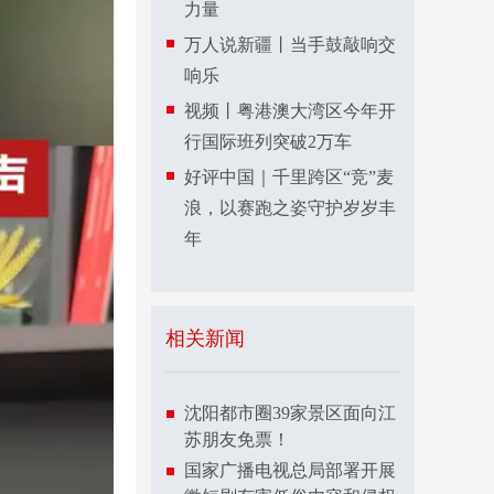
力量​
万人说新疆丨当手鼓敲响交
响乐
视频丨粤港澳大湾区今年开
行国际班列突破2万车
好评中国｜千里跨区“竞”麦
浪，以赛跑之姿守护岁岁丰
年
相关新闻
沈阳都市圈39家景区面向江
苏朋友免票！
国家广播电视总局部署开展