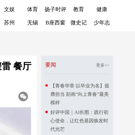
文娱
体育
扬子时评
教育
健康
苏州
无锡
B座西窗
微史记
少年志
雷 餐厅
要闻
更多>>
【青春华章 以毕业为名】挺
膺担当 刻画“向上青春”最美
模样
好评中国｜AI长图：践行初
心使命，让红色基因焕发时
代光芒