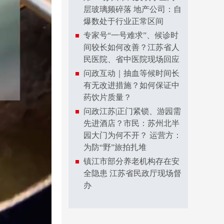
层玻璃频碎落 地产公司：自
爆数处于行业正常区间
专家号“一号难求”、候诊时
间较长如何改善？江苏省人
民医院、省中医院现场回应
问政互动｜抽血等候时间长
有无改进措施？如何保证中
药饮片质量？
问政江苏|正门紧锁、游园需
先进酒店？市民：苏州北半
园大门为何不开？ 运营方：
为防“野”旅拍扎堆
镇江市部分养老机构存在安
全隐患 江苏省民政厅现场督
办