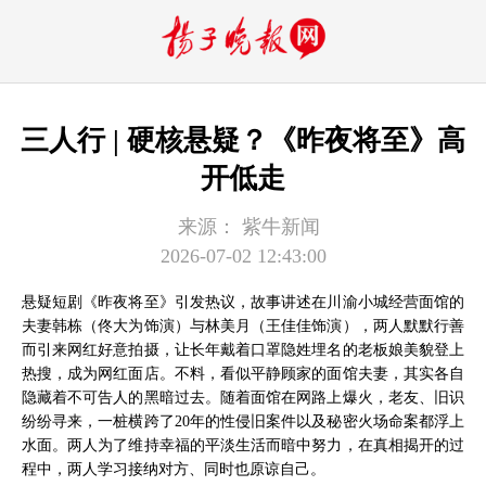
三人行 | 硬核悬疑？《昨夜将至》高
开低走
来源：
紫牛新闻
2026-07-02 12:43:00
悬疑短剧《昨夜将至》引发热议，故事讲述在川渝小城经营面馆的
夫妻韩栋（佟大为饰演）与林美月（王佳佳饰演），两人默默行善
而引来网红好意拍摄，让长年戴着口罩隐姓埋名的老板娘美貌登上
热搜，成为网红面店。不料，看似平静顾家的面馆夫妻，其实各自
隐藏着不可告人的黑暗过去。随着面馆在网路上爆火，老友、旧识
纷纷寻来，一桩横跨了20年的性侵旧案件以及秘密火场命案都浮上
水面。两人为了维持幸福的平淡生活而暗中努力，在真相揭开的过
程中，两人学习接纳对方、同时也原谅自己。