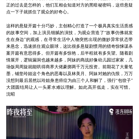
正的过去是怎样的，他们互相会知道对方的黑暗秘密吗，这些悬疑
点一下子就抓住了观众的好奇心。
这样的悬疑开篇十分巧妙，主创精心打造了一个极具真实生活质感
的故事空间，加上演员细腻的演技，为观众营造了“故事仿佛就发
生在身边”的观感，在寻常生活中人物突然出现的微妙异常状态带
来悬念，迅速抓住观众眼球，这比很多悬疑剧惯用的猎奇惊悚谋杀
案开篇有意思得多。但开篇有多惊艳，后半程就有多失望。随着剧
情展开，逻辑漏洞也越来越多，阿妹的商战好像幼儿园过家家，几
场饭局周旋就能哄得商界大佬豪掷两千万元投资。前期花了大量笔
墨，铺垫玲姐这个角色的恶毒以及林美月、阿妹对她的仇恨，万万
没想到最后居然以玲姐身患癌症为由三个人和解了，强行“包饺子”
大团圆结局让人一头雾水难以理解。如此高开低走，实在可惜。
沈昭