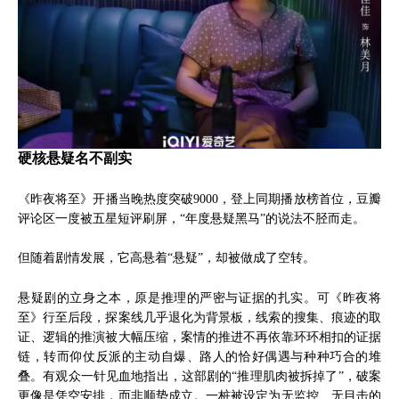
硬核悬疑名不副实
《昨夜将至》开播当晚热度突破9000，登上同期播放榜首位，豆瓣
评论区一度被五星短评刷屏，“年度悬疑黑马”的说法不胫而走。
但随着剧情发展，它高悬着“悬疑”，却被做成了空转。
悬疑剧的立身之本，原是推理的严密与证据的扎实。可《昨夜将
至》行至后段，探案线几乎退化为背景板，线索的搜集、痕迹的取
证、逻辑的推演被大幅压缩，案情的推进不再依靠环环相扣的证据
链，转而仰仗反派的主动自爆、路人的恰好偶遇与种种巧合的堆
叠。有观众一针见血地指出，这部剧的“推理肌肉被拆掉了”，破案
更像是凭空安排，而非顺势成立。一桩被设定为无监控、无目击的