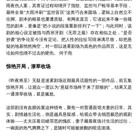
雨夜伤人案，其查证过程却绕开了指纹、监控与尸检等基本手段，
最终全靠“大雨冲刷”“监控盲区”这类巧合来圆场，逻辑上自然立不
住脚。剧本的根基也屡遭质疑。有网友直言，它读起来不像一份规
范的剧本，更像是“把小说的段落重新排列了一下”；与此同时，该
剧的核心设定被指与西班牙剧《无罪之最》存在相似之处，“是否
抄袭”的争论至今没有定论。把人性的拉扯写得淋漓尽致，却把悬
疑的地基悄然掏空，对一部以迷雾剧场为底色的作品而言，这是无
论如何也绕不过去的硬伤。 何子尧
惊艳开局，潦草收场
《昨夜将至》无疑是迷雾剧场近期最具话题性的一部作品，前五集
惊艳开局，让观众一度以为“悬疑市场终于来了部狠的”，结果又是
一通潦草收场，甚是尴尬。
这部剧没有血腥凶案这种猎奇，聚焦一对普通面馆夫妻的日常。其
实，剧情越生活化，倒是越具悬疑感，给观众带去细思极恐的观剧
体验——丈夫压着目睹罪恶的愧疚，妻子藏着夜场讨生活的过往，
一碗面的热气腾腾之下，是随时可能被掀翻的暗流汹涌。