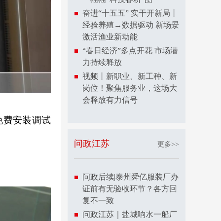
奋进“十五五” 实干开新局丨
经验养殖→数据驱动 新场景
激活渔业新动能
“春日经济”多点开花 市场潜
力持续释放
视频丨新职业、新工种、新
岗位！聚焦服务业，这场大
会释放有力信号
免费安装调试
问政江苏
更多>>
问政后续|泰州舜亿服装厂办
证前有无验收环节？各方回
复不一致
问政江苏｜盐城响水一船厂