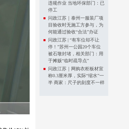
违规作业 当地环保部门：已
停工
问政江苏｜泰州一服装厂项
目验收时无施工方参与，为
何能通过验收“合法”办证
问政江苏 | “有车位却不让
停！”苏州一公园20个车位
被石墩封堵，相关部门：用
于摊贩“临时疏导点”
问政江苏｜网购衣柜板材宣
称0.3厘米厚，实际“缩水”一
半 商家：尺子的刻度不一样