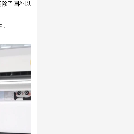
铺除了国补以
策。