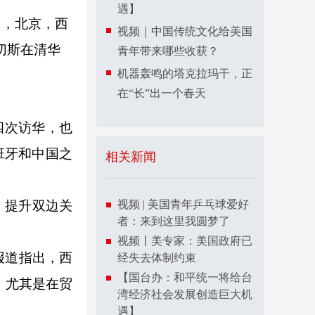
遇】
，北京，西
视频｜中国传统文化给美国
切斯在清华
青年带来哪些收获？
机器轰鸣的塔克拉玛干，正
在“长”出一个春天
四次访华，也
班牙和中国之
相关新闻
，提升双边关
视频 | 美国青年乒乓球爱好
者：来到这里我圆梦了
视频丨美专家：美国政府已
报道指出，西
经失去体制约束
【国台办：和平统一将给台
，尤其是在贸
湾经济社会发展创造巨大机
遇】