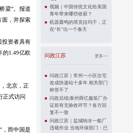
视频｜中国传统文化给美国
桥梁”。报道
青年带来哪些收获？
方面，并探索
机器轰鸣的塔克拉玛干，正
在“长”出一个春天
国投资者具有
的1.49亿欧
问政江苏
更多>>
问政江苏｜常州一小区住宅
改成快递站十多年 相关部门
，北京，正
称管不了
行正式访问
问政后续|泰州舜亿服装厂办
证前有无验收环节？各方回
复不一致
问政江苏｜盐城响水一船厂
违规作业 当地环保部门：已
”，而中国是