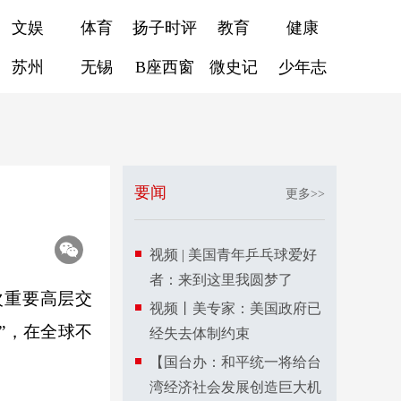
文娱
体育
扬子时评
教育
健康
苏州
无锡
B座西窗
微史记
少年志
要闻
更多>>
视频 | 美国青年乒乓球爱好
者：来到这里我圆梦了
次重要高层交
视频丨美专家：美国政府已
”，在全球不
经失去体制约束
【国台办：和平统一将给台
湾经济社会发展创造巨大机