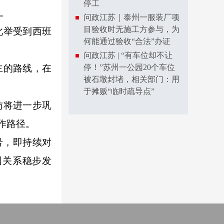
停工
道。
问政江苏｜泰州一服装厂项
目验收时无施工方参与，为
此举受到西班
何能通过验收“合法”办证
问政江苏 | “有车位却不让
主的路线，在
停！”苏州一公园20个车位
被石墩封堵，相关部门：用
于摊贩“临时疏导点”
访将进一步巩
作路径。
号，即持续对
国关系稳步发